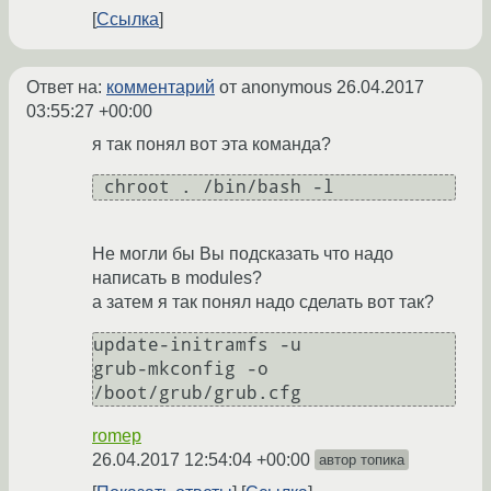
Ссылка
Ответ на:
комментарий
от anonymous
26.04.2017
03:55:27 +00:00
я так понял вот эта команда?
 chroot . /bin/bash -l 
Не могли бы Вы подсказать что надо
написать в modules?
а затем я так понял надо сделать вот так?
update-initramfs -u

grub-mkconfig -o 
/boot/grub/grub.cfg
romep
26.04.2017 12:54:04 +00:00
автор топика