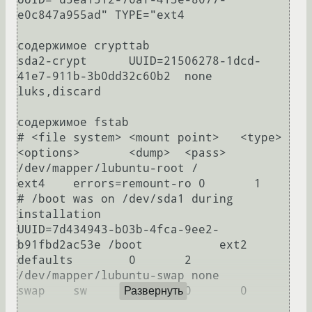
e0c847a955ad" TYPE="ext4

содержимое crypttab

sda2-crypt	UUID=21506278-1dcd-
41e7-911b-3b0dd32c60b2	none	
luks,discard

содержимое fstab

# <file system> <mount point>   <type>  
<options>       <dump>  <pass>

/dev/mapper/lubuntu-root /               
ext4    errors=remount-ro 0       1

# /boot was on /dev/sda1 during 
installation

UUID=7d434943-b03b-4fca-9ee2-
b91fbd2ac53e /boot           ext2    
defaults        0       2

/dev/mapper/lubuntu-swap none            
swap    sw              0       0

Развернуть