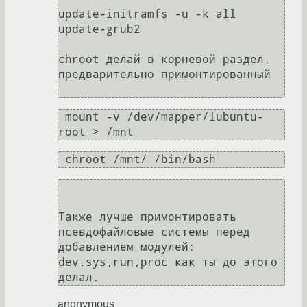
update-initramfs -u -k all

update-grub2

chroot делай в корневой раздел, 
предварительно примонтированный

 mount -v /dev/mapper/lubuntu-
root > /mnt 
 chroot /mnt/ /bin/bash 
Также лучше примонтировать 
псевдофайловые системы перед 
добавлением модулей: 
dev,sys,run,proc как ты до этого 
делал.
anonymous