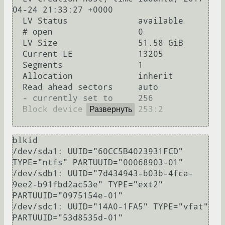
04-24 21:33:27 +0000

  LV Status              available

  # open                 0

  LV Size                51.58 GiB

  Current LE             13205

  Segments               1

  Allocation             inherit

  Read ahead sectors     auto

  - currently set to     256

  Block device           253:2

Развернуть
blkid

/dev/sda1: UUID="60CC5B4023931FCD" 
TYPE="ntfs" PARTUUID="00068903-01"

/dev/sdb1: UUID="7d434943-b03b-4fca-
9ee2-b91fbd2ac53e" TYPE="ext2" 
PARTUUID="0975154e-01"

/dev/sdc1: UUID="14A0-1FA5" TYPE="vfat" 
PARTUUID="53d8535d-01"
