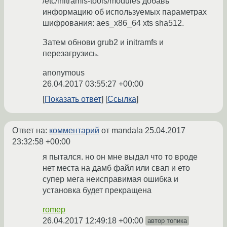
/etc/initramfs-tools/modules добавь
информацию об используемых параметрах
шифрования: aes_x86_64 xts sha512.
Затем обнови grub2 и initramfs и
перезагрузись.
anonymous
26.04.2017 03:55:27 +00:00
Показать ответ
Ссылка
Ответ на:
комментарий
от mandala
25.04.2017
23:32:58 +00:00
я пытался. но он мне выдал что то вроде
нет места на дамб файл или свап и ето
супер мега неисправимая ошибка и
установка будет прекращена
romep
26.04.2017 12:49:18 +00:00
автор топика