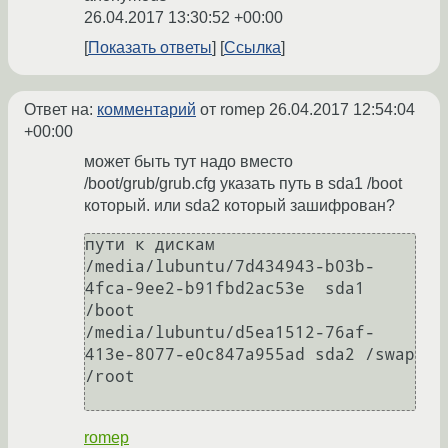
26.04.2017 13:30:52 +00:00
Показать ответы
Ссылка
Ответ на:
комментарий
от romep
26.04.2017 12:54:04
+00:00
может быть тут надо вместо
/boot/grub/grub.cfg указать путь в sda1 /boot
который. или sda2 который зашифрован?
пути к дискам

/media/lubuntu/7d434943-b03b-
4fca-9ee2-b91fbd2ac53e  sda1 
/boot

/media/lubuntu/d5ea1512-76af-
413e-8077-e0c847a955ad sda2 /swap 
/root

romep