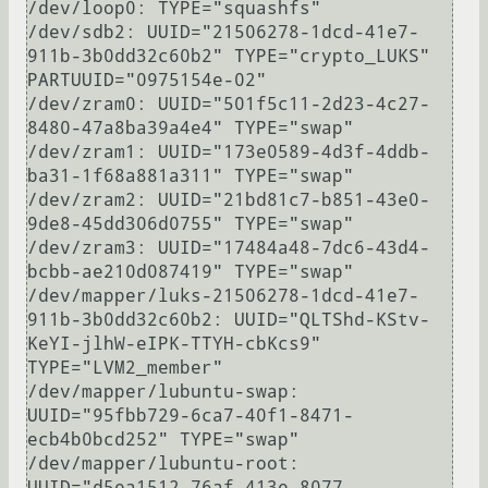
/dev/loop0: TYPE="squashfs"

/dev/sdb2: UUID="21506278-1dcd-41e7-
911b-3b0dd32c60b2" TYPE="crypto_LUKS" 
PARTUUID="0975154e-02"

/dev/zram0: UUID="501f5c11-2d23-4c27-
8480-47a8ba39a4e4" TYPE="swap"

/dev/zram1: UUID="173e0589-4d3f-4ddb-
ba31-1f68a881a311" TYPE="swap"

/dev/zram2: UUID="21bd81c7-b851-43e0-
9de8-45dd306d0755" TYPE="swap"

/dev/zram3: UUID="17484a48-7dc6-43d4-
bcbb-ae210d087419" TYPE="swap"

/dev/mapper/luks-21506278-1dcd-41e7-
911b-3b0dd32c60b2: UUID="QLTShd-KStv-
KeYI-jlhW-eIPK-TTYH-cbKcs9" 
TYPE="LVM2_member"

/dev/mapper/lubuntu-swap: 
UUID="95fbb729-6ca7-40f1-8471-
ecb4b0bcd252" TYPE="swap"

/dev/mapper/lubuntu-root: 
UUID="d5ea1512-76af-413e-8077-