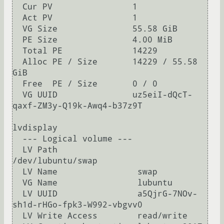
  Cur PV                1

  Act PV                1

  VG Size               55.58 GiB

  PE Size               4.00 MiB

  Total PE              14229

  Alloc PE / Size       14229 / 55.58 
GiB

  Free  PE / Size       0 / 0   

  VG UUID               uz5eiI-dQcT-
qaxf-ZM3y-Q19k-Awq4-b37z9T

lvdisplay

  --- Logical volume ---

  LV Path                
/dev/lubuntu/swap

  LV Name                swap

  VG Name                lubuntu

  LV UUID                a5QjrG-7NOv-
sh1d-rHGo-fpk3-W992-vbgvv0

  LV Write Access        read/write
