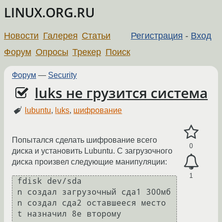
LINUX.ORG.RU
Новости
Галерея
Статьи
Регистрация
-
Вход
Форум
Опросы
Трекер
Поиск
Форум
—
Security
luks не грузится система
lubuntu
,
luks
,
шифрование
Попытался сделать шифрование всего
0
диска и установить Lubuntu. С загрузочного
диска произвел следующие манипуляции:
1
 fdisk dev/sda

 n создал загрузочный сда1 300мб

 n создал сда2 оставшееся место

 t назначил 8е второму
