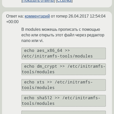
Показать ответы
Ссылка
Ответ на:
комментарий
от romep
26.04.2017 12:54:04
+00:00
В modules можешь прописать с помощью
echo или открыть этот файл через редактор
nano или vi.
 echo aes_x86_64 >> 
/etc/initramfs-tools/modules 
 echo dm_crypt >> /etc/initramfs-
tools/modules 
 echo xts >> /etc/initramfs-
tools/modules 
 echo sha512 >> /etc/initramfs-
tools/modules 