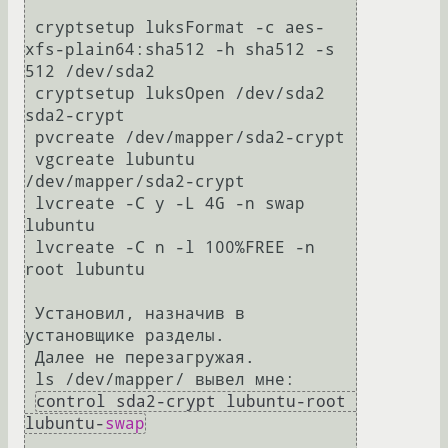
 cryptsetup luksFormat -c aes-
xfs-plain64:sha512 -h sha512 -s 
512 /dev/sda2 

 cryptsetup luksOpen /dev/sda2 
sda2-crypt

 pvcreate /dev/mapper/sda2-crypt

 vgcreate lubuntu 
/dev/mapper/sda2-crypt

 lvcreate -C y -L 4G -n swap 
lubuntu

 lvcreate -C n -l 100%FREE -n 
root lubuntu

 Установил, назначив в 
установщике разделы.

 Далее не перезагружая.

 ls /dev/mapper/ вывел мне:

control sda2-crypt lubuntu-root 
lubuntu-
swap