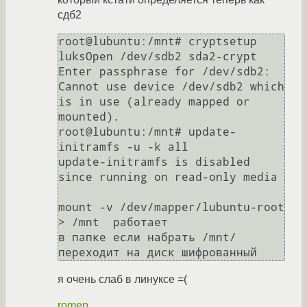
сдб2
root@lubuntu:/mnt# cryptsetup 
luksOpen /dev/sdb2 sda2-crypt

Enter passphrase for /dev/sdb2: 

Cannot use device /dev/sdb2 which 
is in use (already mapped or 
mounted).

root@lubuntu:/mnt# update-
initramfs -u -k all

update-initramfs is disabled 
since running on read-only media

mount -v /dev/mapper/lubuntu-root 
> /mnt  работает 

в папке если набрать /mnt/ 
я очень слаб в линуксе =(
romep