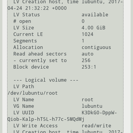
  LV Creation host, time lubuntu, 2017-
04-24 21:32:22 +0000

  LV Status              available

  # open                 0

  LV Size                4.00 GiB

  Current LE             1024

  Segments               1

  Allocation             contiguous

  Read ahead sectors     auto

  - currently set to     256

  Block device           253:1

  --- Logical volume ---

  LV Path                
/dev/lubuntu/root

  LV Name                root

  VG Name                lubuntu

  LV UUID                K3DkG0-DppW-
Qiob-Kalp-hT5L-h77c-5MQdMj

  LV Write Access        read/write

  LV Creation host, time lubuntu, 2017-