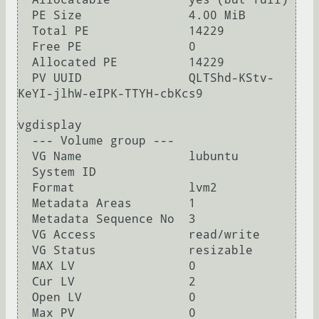
  PE Size               4.00 MiB

  Total PE              14229

  Free PE               0

  Allocated PE          14229

  PV UUID               QLTShd-KStv-
KeYI-jlhW-eIPK-TTYH-cbKcs9

vgdisplay

  --- Volume group ---

  VG Name               lubuntu

  System ID             

  Format                lvm2

  Metadata Areas        1

  Metadata Sequence No  3

  VG Access             read/write

  VG Status             resizable

  MAX LV                0

  Cur LV                2

  Open LV               0

  Max PV                0
