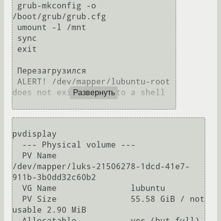
 grub-mkconfig -o 
/boot/grub/grub.cfg

 umount -l /mnt

 sync

 exit

 Перезагрузился

 ALERT! /dev/mapper/lubuntu-root 
Развернуть
pvdisplay

  --- Physical volume ---

  PV Name               
/dev/mapper/luks-21506278-1dcd-41e7-
911b-3b0dd32c60b2

  VG Name               lubuntu

  PV Size               55.58 GiB / not 
usable 2.90 MiB

  Allocatable           yes (but full)
