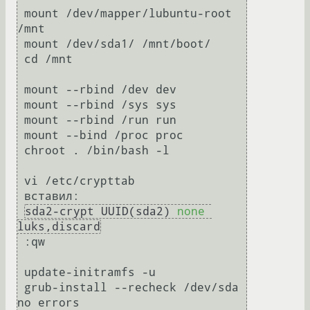
 mount /dev/mapper/lubuntu-root 
/mnt

 mount /dev/sda1/ /mnt/boot/

 cd /mnt

 mount --rbind /dev dev

 mount --rbind /sys sys

 mount --rbind /run run

 mount --bind /proc proc

 chroot . /bin/bash -l

 vi /etc/crypttab 

 вставил: 

sda2-crypt UUID(sda2) 
none
luks,discard
 :qw

 update-initramfs -u

 grub-install --recheck /dev/sda   
no errors
