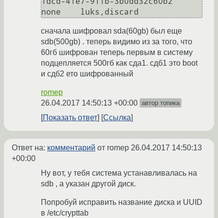
1dcd-41e7-911b-3b0dd32c60b2	
none	luks,discard
сначала шифровал sda(60gb) был еще
sdb(500gb) . теперь видимо из за того, что
60гб шифрован теперь первым в систему
подцепляется 500гб как сда1. сдб1 это boot
и сдб2 ето шифрованный
romep
26.04.2017 14:50:13 +00:00
автор топика
Показать ответ
Ссылка
Ответ на:
комментарий
от romep
26.04.2017 14:50:13
+00:00
Ну вот, у тебя система устанавливалась на
sdb , а указан другой диск.
Попробуй исправить название диска и UUID
в /etc/crypttab