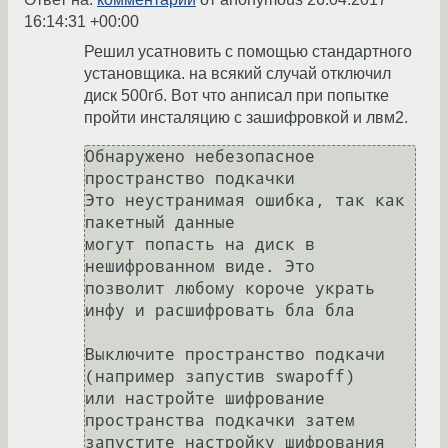
16:14:31 +00:00
Решил усатновить с помощью стандартного
установщика. на всякий случай отключил
диск 500гб. Вот что анписал при попытке
пройти инсталяцию с зашифровкой и лвм2.
Обнаружено небезопасное 
пространство подкачки

Это неустранимая ошибка, так как 
пакетный данные

могут попасть на диск в 
нешифрованном виде. Это

позволит любому короче украть 
инфу и расшифровать бла бла

Выключите пространство подкачи 
(например запустив swapoff)

или настройте шифрование 
пространства подкачки затем 

запустите настройку шифрования 