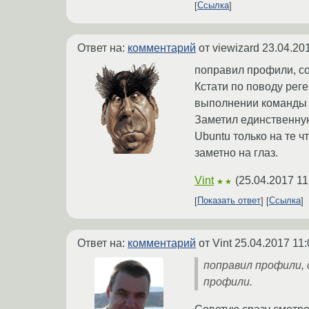
Ссылка
Ответ на:
комментарий
от viewizard
23.04.20
поправил профили, со
Кстати по поводу реге
выполнении команды sy
Заметил единственную
Ubuntu только на те ч
заметно на глаз.
Vint
(
25.04.2017 11
★★
Показать ответ
Ссылка
Ответ на:
комментарий
от Vint
25.04.2017 11:
поправил профили, 
профили.