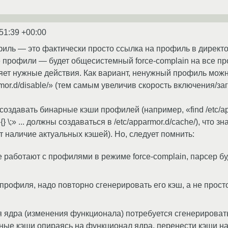
51:39 +00:00
филь — это фактически просто ссылка на профиль в директори
е профили — будет общесистемный force-complain на все пр
ет нужные действия. Как вариант, ненужный профиль можн
mor.d/disable/» (тем самым увеличив скорость включения/за
создавать бинарные кэши профилей (например, «find /etc/appa
} \;» ... должны создаваться в /etc/apparmor.d/cache/), что
т наличие актуальных кэшей). Но, следует помнить:
 работают с профилями в режиме force-complain, парсер бу
профиля, надо повторно сгенерировать его кэш, а не прост
 ядра (изменения функционала) потребуется сгенерироват
ные кэши опираясь на функционал ядра, перенести кэши на