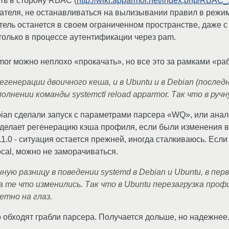
ть в сторону RBAC (
http://wiki.apparmor.net/index.php/RBAC
ателя, не останавливаться на вылизывании правил в режи
ель останется в своем ограниченном пространстве, даже с 
только в процессе аутентификации через pam.
mor можно неплохо «прокачать», но все это за рамками «раб
генерации двоичного кеша, и в Ubuntu и в Debian (послед
лнении команды systemctl reload apparmor. Так что в руч
bian сделали запуск с параметрами парсера «WQ», или анало
делает регенерацию кэша профиля, если были изменения в
1.0 - ситуация остается прежней, иногда сталкиваюсь. Если
local, можно не заморачиваться.
ую разницу в поведении systemd в Debian и Ubuntu, в пер
на те что изменились. Так что в Ubuntu перезагрузка про
етно на глаз.
о обходят грабли парсера. Получается дольше, но надежнее