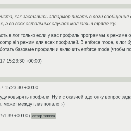
йста, как заставить аппармор писать в логи сообщения
, а во всех остальных случаях молчать в тряпочку.
ь в лог только если у вас профиль программы в режиме об
complain режим для всех профилей. В enforce mode, в лог б
аботать базовые профили и включить enforce mode (чтобы п
17 15:23:30 +00:00
)
17 15:23:30 +00:00
уду ковырять профили. Ну и с оказией вдогонку вопрос зада
л, может между глаз попало :-)
:51:39 +00:00
)
автор топика