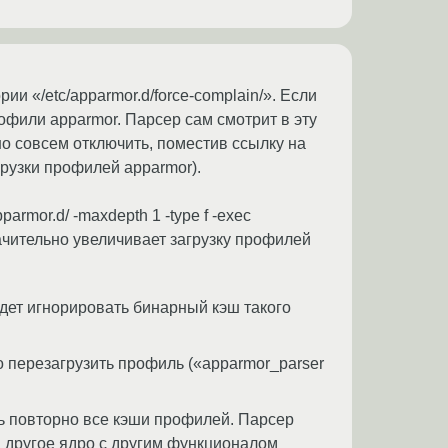
и «/etc/apparmor.d/force-complain/». Если
офили apparmor. Парсер сам смотрит в эту
о совсем отключить, поместив ссылку на
грузки профилей apparmor).
rmor.d/ -maxdepth 1 -type f -exec
 значительно увеличивает загрузку профилей
дет игнорировать бинарный кэш такого
о перезагрузить профиль («apparmor_parser
ь повторно все кэши профилей. Парсер
 другое ядро с другим функционалом