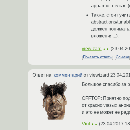
apparmor нельзя (
Также, стоит учи
abstractions/tuna
должен понимать,
вложения...).
viewizard
(
23.04.20
★★
Показать ответы
Ссылка
Ответ на:
комментарий
от viewizard
23.04.20
Большое спасибо за р
OFFTOP: Приятно подм
от красноглазых анон
и это не может не рад
Vint
(
23.04.2017 18
★★