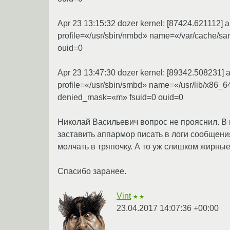
Apr 23 13:15:32 dozer kernel: [87424.621112
profile=«/usr/sbin/nmbd» name=«/var/cache
ouid=0
Apr 23 13:47:30 dozer kernel: [89342.508231
profile=«/usr/sbin/smbd» name=«/usr/lib/x8
denied_mask=«m» fsuid=0 ouid=0
Николай Васильевич вопрос не прояснил. В 
заставить аппармор писать в логи сообщени
молчать в тряпочку. А то уж слишком жирные
Спасибо заранее.
Vint
★★
23.04.2017 14:07:36 +00:00