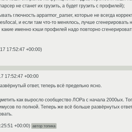
парсер не станет их грузить, а будет грузить с профилей);
тывать глючность apparmor_parser, которые не всегда корр
bles/local, и если там что-то менялось, лучше сгенерировать
 какие именно кэши профилей надо повторно сгенерировать,
17 17:52:47 +00:00
)
17 17:52:47 +00:00
азвёрнутый ответ, теперь всё предельно ясно.
етить как выросло сообщество ЛОРа с начала 2000ых. Тог
имусов по полной. Теперь же всё больше развёрнутых ответ
овать.
:25:51 +00:00
)
автор топика