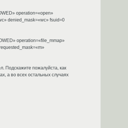
LLOWED» operation=«open»
wc» denied_mask=«wc» fsuid=0
ALLOWED» operation=«file_mmap»
» requested_mask=«m»
л. Подскажите пожалуйста, как
х, а во всех остальных случаях