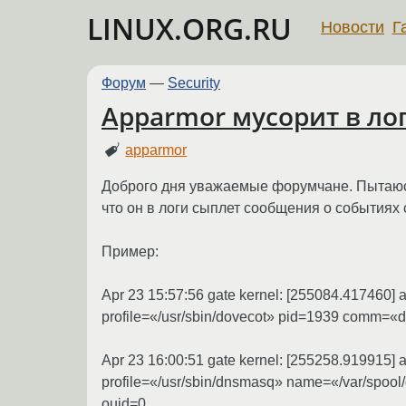
LINUX.ORG.RU
Новости
Г
Форум
—
Security
Apparmor мусорит в ло
apparmor
Доброго дня уважаемые форумчане. Пытаюсь 
что он в логи сыплет сообщения о событиях
Пример:
Apr 23 15:57:56 gate kernel: [255084.417460
profile=«/usr/sbin/dovecot» pid=1939 comm=«
Apr 23 16:00:51 gate kernel: [255258.919915
profile=«/usr/sbin/dnsmasq» name=«/var/sp
ouid=0