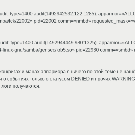
] audit: type=1400 audit(1492942532.122:1285): apparmor=«A
/samba/lck/22002» pid=22002 comm=«nmbd» requested_mask=«
] audit: type=1400 audit(1492944449.980:1325): apparmor=«
6_64-linux-gnu/samba/gensec/krb5.so» pid=22930 comm=«smbd
конфигах и манах аппармора я ничего по этой теме не нашё
я о событиях только о статусом DENIED и прочих WARNINGа
 логи получаются.