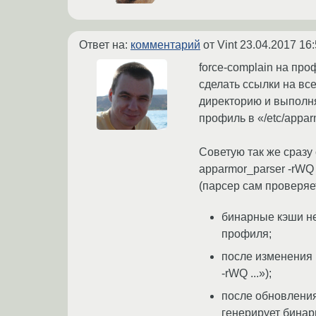
Ответ на:
комментарий
от Vint
23.04.2017 16:
force-complain на про
сделать ссылки на вс
директорию и выполня
профиль в «/etc/appar
Советую так же сразу 
apparmor_parser -rWQ {
(парсер сам проверяе
бинарные кэши не
профиля;
после изменения 
-rWQ ...»);
после обновления
генерирует бинар