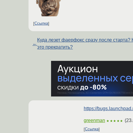
Ссылка
Куда лезет фаерфокс сразу после старта? 
←
это прекратить?
https://bugs.launchpad
greenman
(
23.
★★★★★
Ссылка