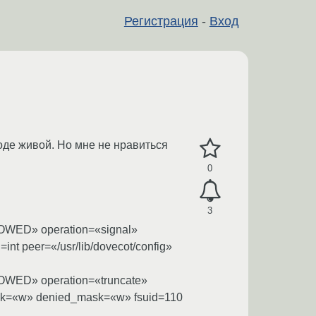
Регистрация
-
Вход
оде живой. Но мне не нравиться
0
3
LLOWED» operation=«signal»
t peer=«/usr/lib/dovecot/config»
LLOWED» operation=«truncate»
ask=«w» denied_mask=«w» fsuid=110