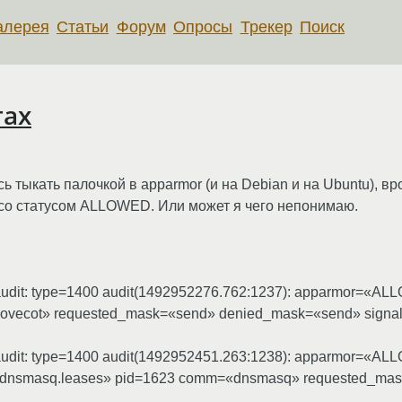
алерея
Статьи
Форум
Опросы
Трекер
Поиск
гах
тыкать палочкой в apparmor (и на Debian и на Ubuntu), вр
 со статусом ALLOWED. Или может я чего непонимаю.
] audit: type=1400 audit(1492952276.762:1237): apparmor=«A
dovecot» requested_mask=«send» denied_mask=«send» signal=in
] audit: type=1400 audit(1492952451.263:1238): apparmor=«A
ool/dnsmasq.leases» pid=1623 comm=«dnsmasq» requested_m