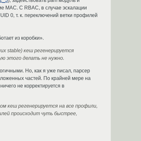
_2_3
), задействовать pam модуль и
ме MAC. C RBAC, в случае эскалации
UID 0, т. к. переключений ветки профилей
отает из коробки».
них stable) кеш регенерируется
ную этого делать не нужно.
гичными. Но, как я уже писал, парсер
ложенных частей. По крайней мере на
 ничего не корректируется в
вом кеш регенерируется на все профили,
филей происходит чуть быстрее,
.