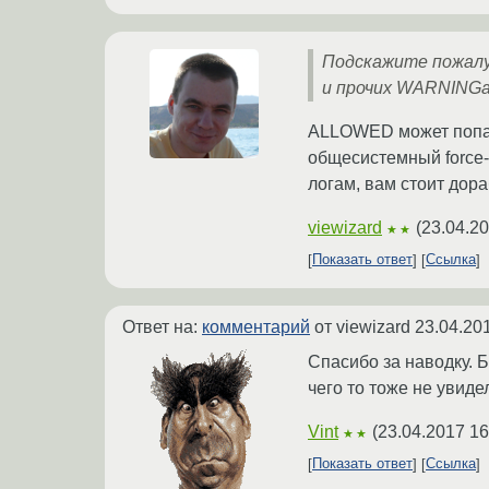
Подскажите пожалу
и прочих WARNINGах
ALLOWED может попаст
общесистемный force-
логам, вам стоит дор
viewizard
(
23.04.20
★★
Показать ответ
Ссылка
Ответ на:
комментарий
от viewizard
23.04.20
Спасибо за наводку. Б
чего то тоже не увиде
Vint
(
23.04.2017 16
★★
Показать ответ
Ссылка