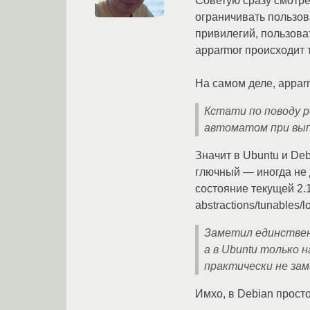
Советую сразу смотре
ограничивать пользов
привилегий, пользоват
apparmor происходит 
На самом деле, appar
Кстати по поводу ре
автоматом при выпо
Значит в Ubuntu и De
глючный — иногда не 
состояние текущей 2.1
abstractions/tunables/
Заметил единственн
а в Ubuntu только 
практически не зам
Имхо, в Debian прост