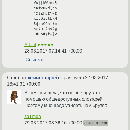
    Vu||kWzea5
    YK#xHNd{*n
    *xIZFDzj~z
    xicQzttLkN
    5@paCGhf}c
    sc#Ol{hs{@
    7#Db#$fW{P
Atlant
★★★★★
28.03.2017 07:14:41 +00:00
Ссылка
Ответ на:
комментарий
от gasinvein
27.03.2017
16:41:31 +00:00
В том то и беда, что не все брутят с
помощью общедоступных словарей.
Поэтому мне надо увидеть чем брутят.
sa1mon
29.03.2017 08:36:16 +00:00
автор топика