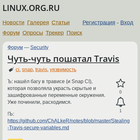
LINUX.ORG.RU
Новости
Галерея
Статьи
Регистрация
-
Вход
Форум
Опросы
Трекер
Поиск
Форум
—
Security
Чуть-чуть пошатал Travis
ci
,
snap
,
travis
,
уязвимость
Ъ: нашёл багу в трависе (и Snap CI),
которая позволяла украсть скрытые и
0
зашифрованные переменные окружения.
Уже починили, расходимся.
1
!Ъ:
https://github.com/ChALkeR/notes/blob/master/Stealing
-Travis-secure-variables.md