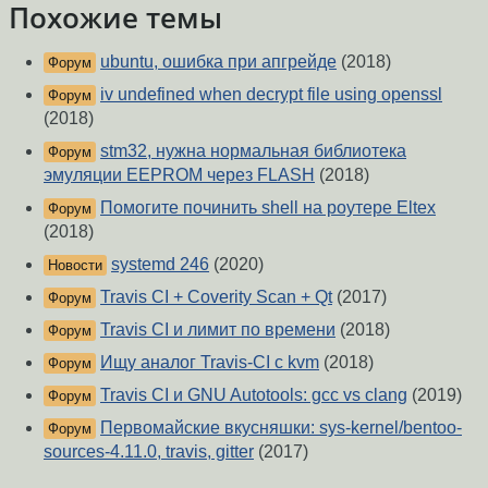
Похожие темы
ubuntu, ошибка при апгрейде
(2018)
Форум
iv undefined when decrypt file using openssl
Форум
(2018)
stm32, нужна нормальная библиотека
Форум
эмуляции EEPROM через FLASH
(2018)
Помогите починить shell на роутере Eltex
Форум
(2018)
systemd 246
(2020)
Новости
Travis CI + Coverity Scan + Qt
(2017)
Форум
Travis CI и лимит по времени
(2018)
Форум
Ищу аналог Travis-CI с kvm
(2018)
Форум
Travis CI и GNU Autotools: gcc vs clang
(2019)
Форум
Первомайские вкусняшки: sys-kernel/bentoo-
Форум
sources-4.11.0, travis, gitter
(2017)