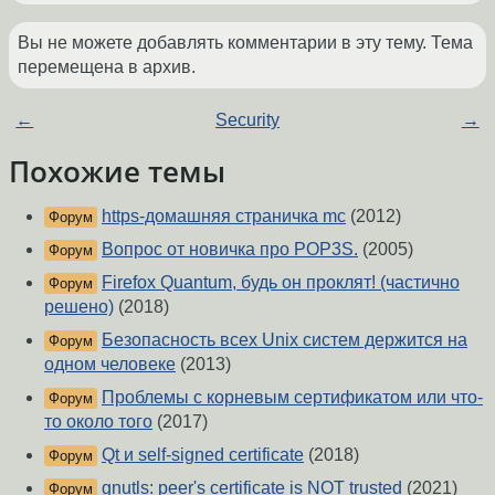
Вы не можете добавлять комментарии в эту тему. Тема
перемещена в архив.
←
Security
→
Похожие темы
https-домашняя страничка mc
(2012)
Форум
Вопрос от новичка про POP3S.
(2005)
Форум
Firefox Quantum, будь он проклят! (частично
Форум
решено)
(2018)
Безопасность всех Unix систем держится на
Форум
одном человеке
(2013)
Проблемы с корневым сертификатом или что-
Форум
то около того
(2017)
Qt и self-signed certificate
(2018)
Форум
gnutls: peer's certificate is NOT trusted
(2021)
Форум