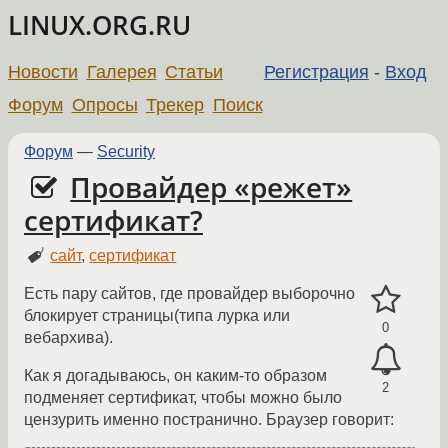
LINUX.ORG.RU
Новости
Галерея
Статьи
Регистрация
-
Вход
Форум
Опросы
Трекер
Поиск
Форум
—
Security
Провайдер «режет»
сертификат?
сайт
,
сертификат
Есть пару сайтов, где провайдер выборочно
блокирует страницы(типа лурка или
0
вебархива).
Как я догадываюсь, он каким-то образом
2
подменяет сертификат, чтобы можно было
цензурить именно постранично. Браузер говорит: