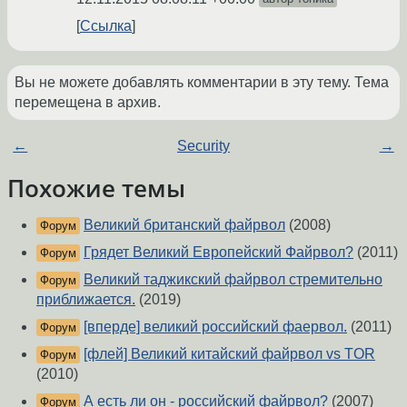
Ссылка
Вы не можете добавлять комментарии в эту тему. Тема
перемещена в архив.
←
Security
→
Похожие темы
Великий британский файрвол
(2008)
Форум
Грядет Великий Европейский Файрвол?
(2011)
Форум
Великий таджикский файрвол стремительно
Форум
приближается.
(2019)
[вперде] великий российский фаервол.
(2011)
Форум
[флей] Великий китайский файрвол vs TOR
Форум
(2010)
А есть ли он - российский файрвол?
(2007)
Форум