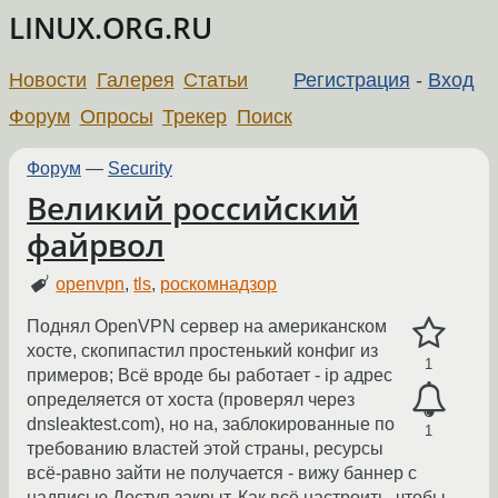
LINUX.ORG.RU
Новости
Галерея
Статьи
Регистрация
-
Вход
Форум
Опросы
Трекер
Поиск
Форум
—
Security
Великий российский
файрвол
openvpn
,
tls
,
роскомнадзор
Поднял OpenVPN сервер на американском
хосте, скопипастил простенький конфиг из
1
примеров; Всё вроде бы работает - ip адрес
определяется от хоста (проверял через
dnsleaktest.com), но на, заблокированные по
1
требованию властей этой страны, ресурсы
всё-равно зайти не получается - вижу баннер с
надписью Доступ закрыт. Как всё настроить, чтобы