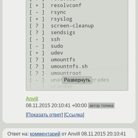
 [ + ]  resolvconf

 [ - ]  rsync

 [ + ]  rsyslog

 [ ? ]  screen-cleanup

 [ ? ]  sendsigs

 [ - ]  ssh

 [ - ]  sudo

 [ + ]  udev

 [ ? ]  umountfs

 [ ? ]  umountnfs.sh

 [ ? ]  umountroot

 [ - ]  unattended-upgrades

Развернуть
Anvill
08.11.2015 20:10:41 +00:00
автор топика
Показать ответ
Ссылка
Ответ на:
комментарий
от Anvill
08.11.2015 20:10:41