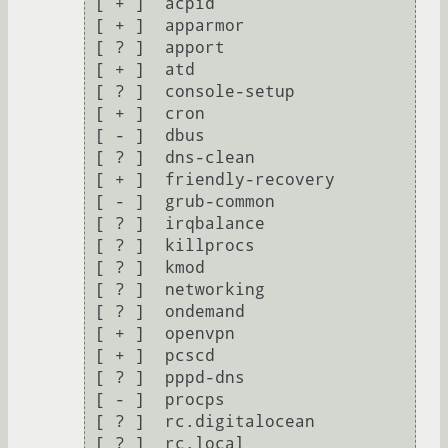
 [ + ]  acpid

 [ + ]  apparmor

 [ ? ]  apport

 [ + ]  atd

 [ ? ]  console-setup

 [ + ]  cron

 [ - ]  dbus

 [ ? ]  dns-clean

 [ + ]  friendly-recovery

 [ - ]  grub-common

 [ ? ]  irqbalance

 [ ? ]  killprocs

 [ ? ]  kmod

 [ ? ]  networking

 [ ? ]  ondemand

 [ + ]  openvpn

 [ + ]  pcscd

 [ ? ]  pppd-dns

 [ - ]  procps

 [ ? ]  rc.digitalocean

 [ ? ]  rc.local
