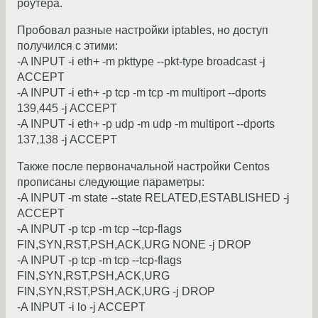
роутера.
Пробовал разные настройки iptables, но доступ
получился с этими:
-A INPUT -i eth+ -m pkttype --pkt-type broadcast -j
ACCEPT
-A INPUT -i eth+ -p tcp -m tcp -m multiport --dports
139,445 -j ACCEPT
-A INPUT -i eth+ -p udp -m udp -m multiport --dports
137,138 -j ACCEPT
Также после первоначальной настройки Centos
прописаны следующие параметры:
-A INPUT -m state --state RELATED,ESTABLISHED -j
ACCEPT
-A INPUT -p tcp -m tcp --tcp-flags
FIN,SYN,RST,PSH,ACK,URG NONE -j DROP
-A INPUT -p tcp -m tcp --tcp-flags
FIN,SYN,RST,PSH,ACK,URG
FIN,SYN,RST,PSH,ACK,URG -j DROP
-A INPUT -i lo -j ACCEPT