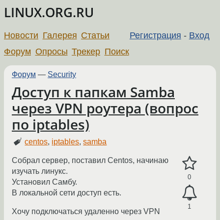
LINUX.ORG.RU
Новости
Галерея
Статьи
Регистрация
-
Вход
Форум
Опросы
Трекер
Поиск
Форум
—
Security
Доступ к папкам Samba
через VPN роутера (вопрос
по iptables)
centos
,
iptables
,
samba
Cобрал сервер, поставил Centos, начинаю
изучать линукс.
0
Установил Самбу.
В локальной сети доступ есть.
1
Хочу подключаться удаленно через VPN