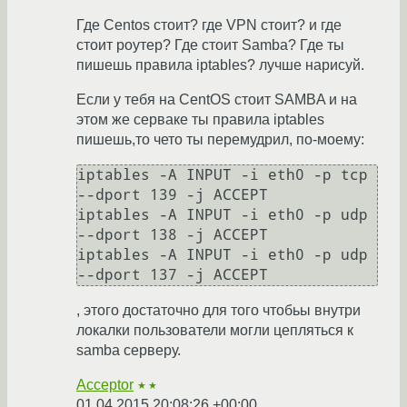
Где Centos стоит? где VPN стоит? и где
стоит роутер? Где стоит Samba? Где ты
пишешь правила iptables? лучше нарисуй.
Если у тебя на CentOS стоит SAMBA и на
этом же серваке ты правила iptables
пишешь,то чето ты перемудрил, по-моему:
iptables -A INPUT -i eth0 -p tcp 
--dport 139 -j ACCEPT

iptables -A INPUT -i eth0 -p udp 
--dport 138 -j ACCEPT

iptables -A INPUT -i eth0 -p udp 
, этого достаточно для того чтобьы внутри
локалки пользователи могли цепляться к
samba серверу.
Acceptor
★★
01.04.2015 20:08:26 +00:00