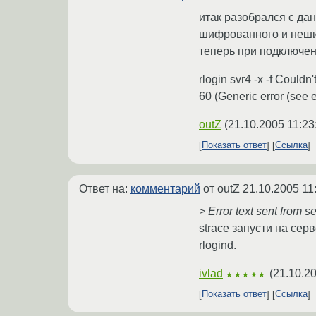
итак разобрался с да
шифрованного и нешиф
теперь при подключен
rlogin svr4 -x -f Could
60 (Generic error (see e-
outZ
(
21.10.2005 11:23
Показать ответ
Ссылка
Ответ на:
комментарий
от outZ
21.10.2005 11
> Error text sent from se
strace запусти на сер
rlogind.
ivlad
(
21.10.2
★★★★★
Показать ответ
Ссылка