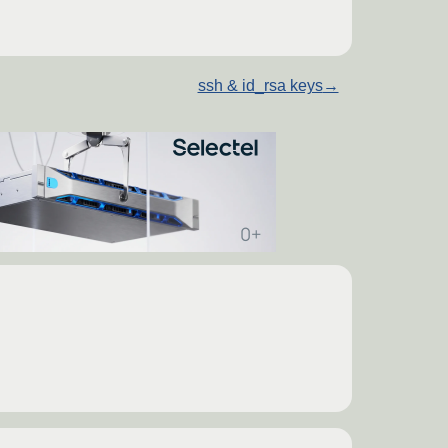
ssh & id_rsa keys
→