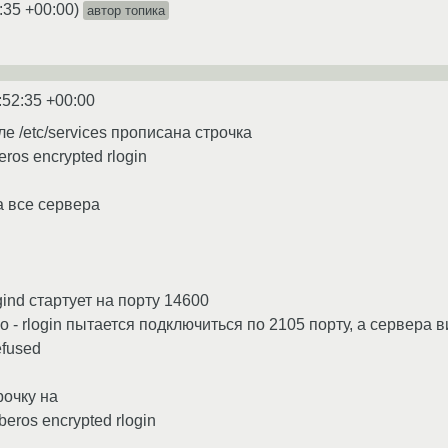
:35 +00:00
)
автор топика
:52:35 +00:00
ле /etc/services прописана строчка
eros encrypted rlogin
а все сервера
gind стартует на порту 14600
о - rlogin пытается подключиться по 2105 порту, а сервера 
efused
рочку на
beros encrypted rlogin