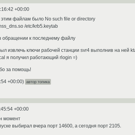
:16:42 +00:00
к этим файлам было No such file or directory
bnss_dns.so /etc/krb5.keytab
 в обращении к последнему файлу
был извлечь ключи рабочей станции svr4 выполнив на ней ktad
local я получил работающий rlogin =)
ибо за помощь!
:54 +00:00
)
автор топика
:45:54 +00:00
ин момент
пуске выбирал вчера порт 14600, а сегодня порт 2105.