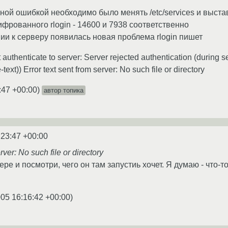
нной ошибкой необходимо было менять /etc/services и выст
рованного rlogin - 14600 и 7938 соответственно
ии к серверу появилась новая проблема rlogin пишет
n't authenticate to server: Server rejected authentication (durin
text)) Error text sent from server: No such file or directory
:47 +00:00
)
автор топика
:23:47 +00:00
rver: No such file or directory
вере и посмотри, чего он там запустиь хочет. Я думаю - что-
005 16:16:42 +00:00
)