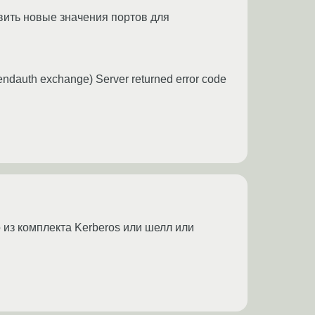
авить новые значения портов для
g sendauth exchange) Server returned error code
то из комплекта Kerberos или шелл или