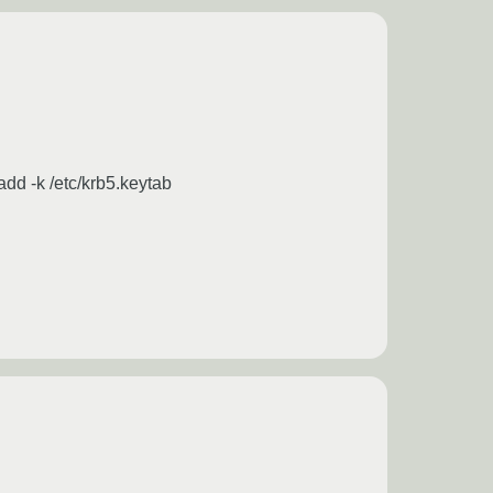
d -k /etc/krb5.keytab