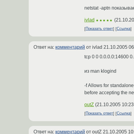
netstat -aptn показыва
ivlad
(
21.10.2
★★★★★
Показать ответ
Ссылка
Ответ на:
комментарий
от ivlad
21.10.2005 06
tcp 0 0 0.0.0.0:14600 0
из man klogind
-f Allows for standalone
before accepting the nex
outZ
(
21.10.2005 10:23
Показать ответ
Ссылка
Ответ на:
комментарий
от outZ
21.10.2005 10