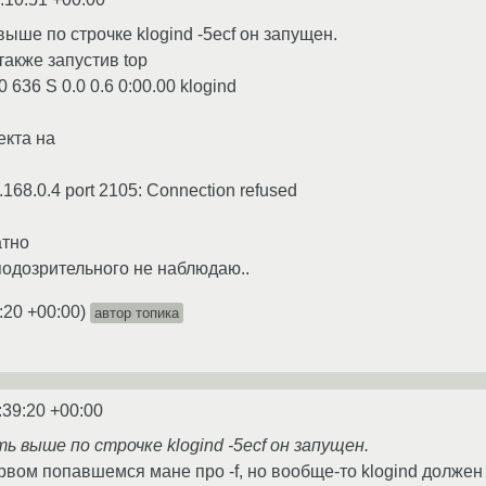
выше по строчке klogind -5ecf он запущен.
также запустив top
0 636 S 0.0 0.6 0:00.00 klogind
екта на
.168.0.4 port 2105: Connection refused
атно
 подозрительного не наблюдаю..
:20 +00:00
)
автор топика
:39:20 +00:00
ть выше по строчке klogind -5ecf он запущен.
вом попавшемся мане про -f, но вообще-то klogind должен з