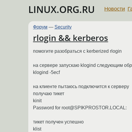
LINUX.ORG.RU
Новости
Г
Форум
—
Security
rlogin && kerberos
помогите разобраться с kerberized rlogin
на сервере запускаю klogind следующим об
klogind -5ecf
на клиенте пытаюсь подключится к серверу
получаю тикет
kinit
Password for root@SPIKPROSTOR.LOCAL:
тикет получен успешно
klist