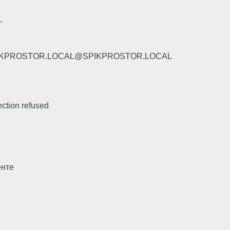
L
tgt/SPIKPROSTOR.LOCAL@SPIKPROSTOR.LOCAL
ection refused
енте