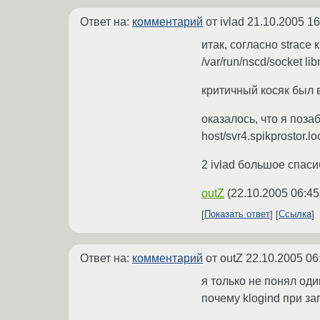
Ответ на:
комментарий
от ivlad
21.10.2005 16
итак, согласно strace 
/var/run/nscd/socket li
критичный косяк был
оказалось, что я поза
host/svr4.spikprostor.
2 ivlad большое спас
outZ
(
22.10.2005 06:45
Показать ответ
Ссылка
Ответ на:
комментарий
от outZ
22.10.2005 06
я только не понял од
почему klogind при за