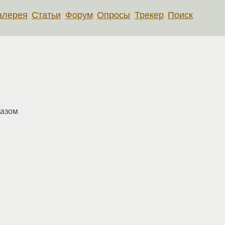
алерея
Статьи
Форум
Опросы
Трекер
Поиск
разом