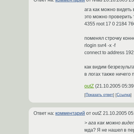
ага как можно видеть 
это можно проверить 
4355 root 17 0 2184 76
поменял строчку конн
rlogin svr4 -x -f
connect to address 192
как видим безрезульт
в логах также ничего
outZ
(
21.10.2005 05:39
Показать ответ
Ссылка
Ответ на:
комментарий
от outZ
21.10.2005 05
> ага как можно виде
мда? Я не нашел в пер