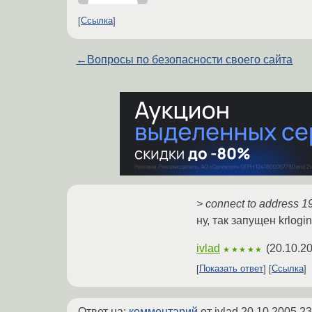
Ссылка
←
Вопросы по безопасности своего сайта
> connect to address 1
ну, так запущен krlog
ivlad
(
20.10.2
★★★★★
Показать ответ
Ссылка
Ответ на:
комментарий
от ivlad
20.10.2005 23