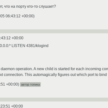
ет, что на порту кто-то слушает?
005 06:43:12 +00:00
)
:43:12 +00:00
.0.0.0:* LISTEN 4381/klogind
 daemon operation. A new child is started for each incoming conne
t connection. This automagically figures out which port to bind to
:51 +00:00
)
автор топика
:23:51 +00:00