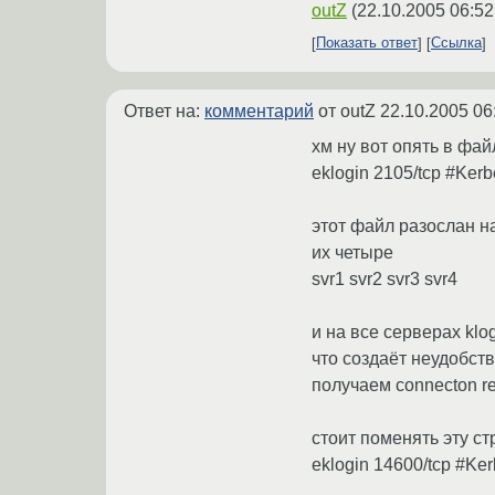
outZ
(
22.10.2005 06:52
Показать ответ
Ссылка
Ответ на:
комментарий
от outZ
22.10.2005 06
хм ну вот опять в фай
eklogin 2105/tcp #Kerb
этот файл разослан н
их четыре
svr1 svr2 svr3 svr4
и на все серверах klo
что создаёт неудобств
получаем connecton r
стоит поменять эту ст
eklogin 14600/tcp #Ker