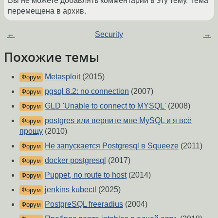
Вы не можете добавлять комментарии в эту тему. Тема
перемещена в архив.
←
Security
→
Похожие темы
Metasploit
(2015)
Форум
pgsql 8.2: no connection
(2007)
Форум
GLD 'Unable to connect to MYSQL'
(2008)
Форум
postgres или верните мне MySQL и я всё
Форум
прощу
(2010)
Не запускается Postgresql в Squeeze
(2011)
Форум
docker postgresql
(2017)
Форум
Puppet, no route to host
(2014)
Форум
jenkins kubectl
(2025)
Форум
PostgreSQL freeradius
(2004)
Форум