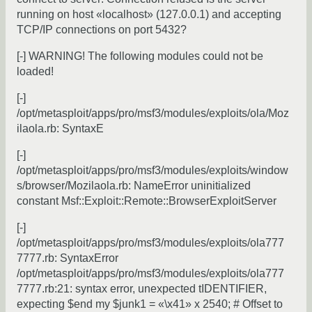
running on host «localhost» (127.0.0.1) and accepting
TCP/IP connections on port 5432?
[-] WARNING! The following modules could not be
loaded!
[-]
/opt/metasploit/apps/pro/msf3/modules/exploits/ola/Moz
ilaola.rb: SyntaxE
[-]
/opt/metasploit/apps/pro/msf3/modules/exploits/window
s/browser/Mozilaola.rb: NameError uninitialized
constant Msf::Exploit::Remote::BrowserExploitServer
[-]
/opt/metasploit/apps/pro/msf3/modules/exploits/ola777
7777.rb: SyntaxError
/opt/metasploit/apps/pro/msf3/modules/exploits/ola777
7777.rb:21: syntax error, unexpected tIDENTIFIER,
expecting $end my $junk1 = «\x41» x 2540; # Offset to