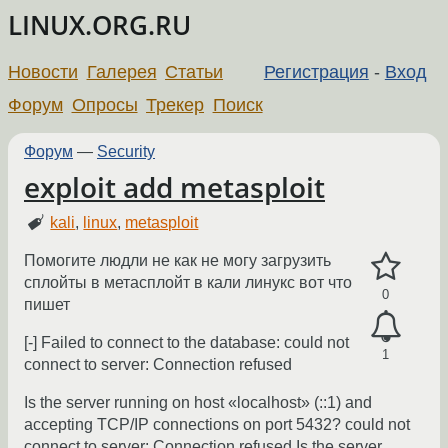
LINUX.ORG.RU
Новости
Галерея
Статьи
Регистрация
-
Вход
Форум
Опросы
Трекер
Поиск
Форум
—
Security
exploit add metasploit
kali
,
linux
,
metasploit
Помогите людли не как не могу загрузить
сплойты в метасплойт в кали линукс вот что
0
пишет
[-] Failed to connect to the database: could not
1
connect to server: Connection refused
Is the server running on host «localhost» (::1) and
accepting TCP/IP connections on port 5432? could not
connect to server: Connection refused Is the server