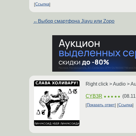
Ссылка
←
Выбор смартфона Jiayu или Zopo
Right click > Audio > A
CYB3R
(
08.11
★★★★★
Показать ответ
Ссылка