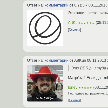
Ответ на:
комментарий
от CYB3R
08.11.2013
Эта опция всего лишь 
ArtKun
(
08.11.
★★★★★
Ссылка
Ответ на:
комментарий
от ArtKun
08.11.2013 
Это BDRip, и туда 
Матрёха? Если да - mkv
toney
(
08.11.2
★★★★★
Последнее исправление: t
Ссылка