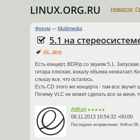
LINUX.ORG.RU
Новости
Г
Форум
—
Multimedia
5.1 на стереосистем
vlc
,
звук
Есть концерт, BDRip со звуком 5.1. Запуска
гитара плоская, вокалу объема нехватает. Кор
слышу все, что осталось.
Есть CD этого же концерта - там все звучит 
Почему VLC не может сделать все за меня, то
ArtKun
★★★★★
08.11.2013 10:54:32 +00:00
Последнее исправление: ArtKun
08.