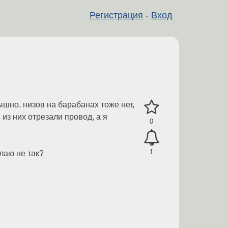
Регистрация
-
Вход
ышно, низов на барабанах тоже нет,
 из них отрезали провод, а я
0
1
елаю не так?