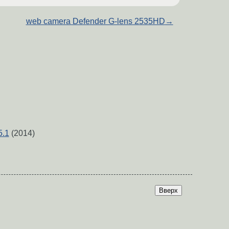
web camera Defender G-lens 2535HD
→
5.1
(2014)
Вверх