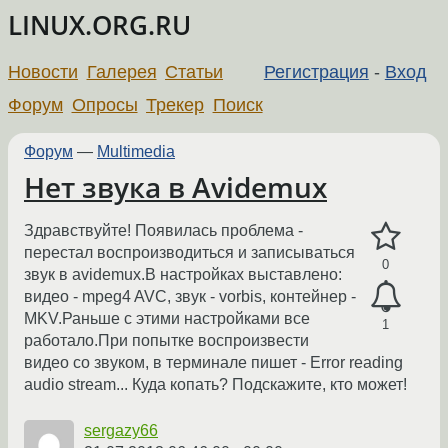
LINUX.ORG.RU
Новости
Галерея
Статьи
Регистрация
-
Вход
Форум
Опросы
Трекер
Поиск
Форум
—
Multimedia
Нет звука в Avidemux
Здравствуйте! Появилась проблема -
перестал воспроизводиться и записываться
0
звук в avidemux.В настройках выставлено:
видео - mpeg4 AVC, звук - vorbis, контейнер -
MKV.Раньше с этими настройками все
1
работало.При попытке воспроизвести
видео со звуком, в терминале пишет - Error reading
audio stream... Куда копать? Подскажите, кто может!
sergazy66