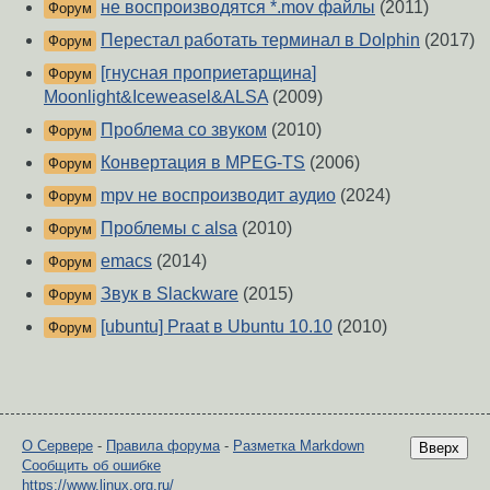
не воспроизводятся *.mov файлы
(2011)
Форум
Перестал работать терминал в Dolphin
(2017)
Форум
[гнусная проприетарщина]
Форум
Moonlight&Iceweasel&ALSA
(2009)
Проблема со звуком
(2010)
Форум
Конвертация в MPEG-TS
(2006)
Форум
mpv не воспроизводит аудио
(2024)
Форум
Проблемы с alsa
(2010)
Форум
emacs
(2014)
Форум
Звук в Slackware
(2015)
Форум
[ubuntu] Praat в Ubuntu 10.10
(2010)
Форум
О Сервере
-
Правила форума
-
Разметка Markdown
Вверх
Сообщить об ошибке
https://www.linux.org.ru/