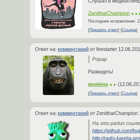
Слушал в медиаплеер
ZenitharChampion
★★
Последнее исправление: Z
Показать ответ
Ссылка
Ответ на:
комментарий
от firestarter
12.06.201
Popap
Развидеть!
geekless
(
12.06.20
★★
Показать ответ
Ссылка
Ответ на:
комментарий
от ZenitharChampion
На это радио ссылк
https://github.com/fo
http://radio.karelia