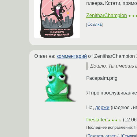
плеера. Кстати, прям
ZenitharChampion
★★
Ссылка
Ответ на:
комментарий
от ZenitharChampion
Дошло. Ты имеешь в
Facepalm.png
Я про прослушивание 
На,
держи
(надеюсь и
firestarter
(
12.06
★★★☆
Последнее исправление: fir
Показать ответы
Ссылка