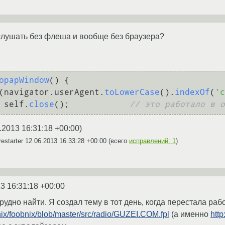
слушать без флеша и вообще без браузера?
opapWindow
(
) {

(navigator.
userAgent
.
toLowerCase
().
indexOf
(
'c
                self.
close
();            
// это работало в о
.2013 16:31:18 +00:00
)
estarter
12.06.2013 16:33:28 +00:00
(всего
исправлений: 1
)
3 16:31:18 +00:00
рудно найти. Я создал тему в тот день, когда перестала ра
nix/foobnix/blob/master/src/radio/GUZEI.COM.fpl
(а именно
htt