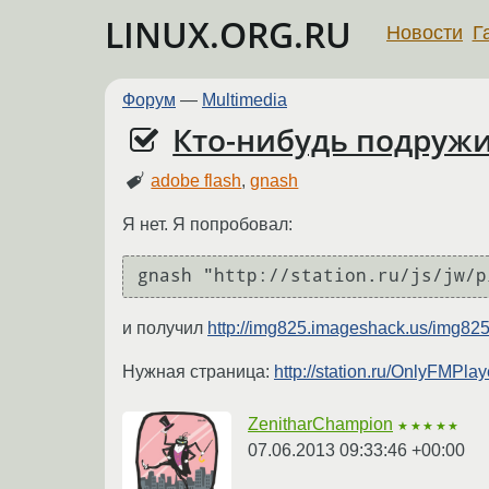
LINUX.ORG.RU
Новости
Г
Форум
—
Multimedia
Кто-нибудь подружил
adobe flash
,
gnash
Я нет. Я попробовал:
gnash "http://station.ru/js/jw/p
и получил
http://img825.imageshack.us/img825/
Нужная страница:
http://station.ru/OnlyFMP
ZenitharChampion
★★★★★
07.06.2013 09:33:46 +00:00