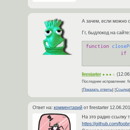
А зачем, если можно 
Гг, быдлокод на сайте:
function
closeP
if
 
firestarter
(
12.06
★★★☆
Последнее исправление: fir
Показать ответы
Ссылка
Ответ на:
комментарий
от firestarter
12.06.201
На это радио ссылку т
https://github.com/foob