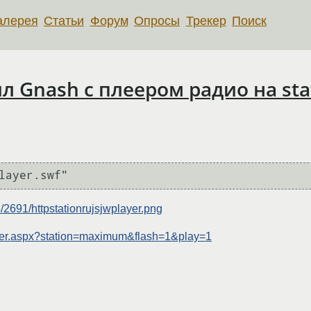
алерея
Статьи
Форум
Опросы
Трекер
Поиск
 Gnash с плеером радио на stat
layer.swf"
2691/httpstationrujsjwplayer.png
layer.aspx?station=maximum&flash=1&play=1