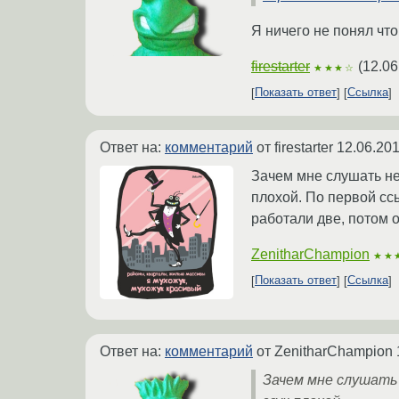
Я ничего не понял что
firestarter
(
12.06
★★★☆
Показать ответ
Ссылка
Ответ на:
комментарий
от firestarter
12.06.201
Зачем мне слушать не
плохой. По первой сс
работали две, потом о
ZenitharChampion
★★
Показать ответ
Ссылка
Ответ на:
комментарий
от ZenitharChampion
Зачем мне слушать 