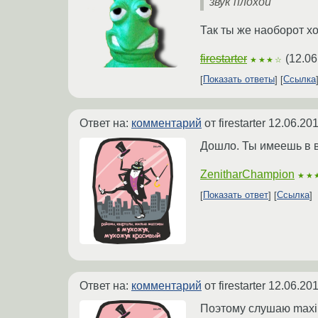
звук плохой
Так ты же наоборот х
firestarter
(
12.06
★★★☆
Показать ответы
Ссылка
Ответ на:
комментарий
от firestarter
12.06.201
Дошло. Ты имеешь в в
ZenitharChampion
★★
Показать ответ
Ссылка
Ответ на:
комментарий
от firestarter
12.06.201
Поэтому слушаю maxim