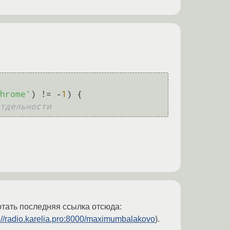
hrome'
) != -
1
) {

тдельности 
ботать последняя ссылка отсюда:
p://radio.karelia.pro:8000/maximumbalakovo
).