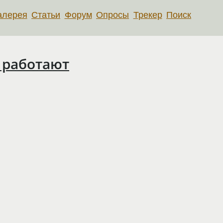
алерея
Статьи
Форум
Опросы
Трекер
Поиск
 работают