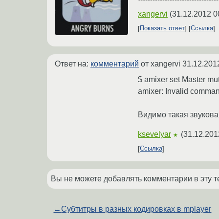
xangervi
(
31.12.2012 0
Показать ответ
Ссылка
Ответ на:
комментарий
от xangervi
31.12.201
$ amixer set Master mu
amixer: Invalid comman
Видимо такая звукова
ksevelyar
(
31.12.201
★
Ссылка
Вы не можете добавлять комментарии в эту т
←
Субтитры в разных кодировках в mplayer