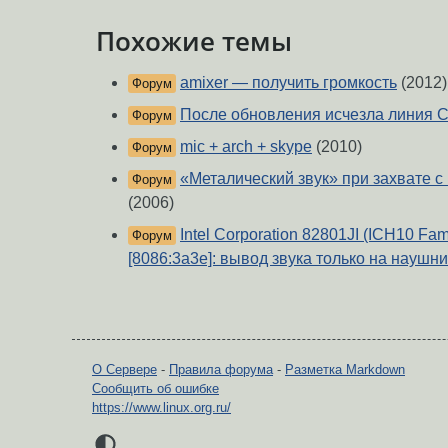
Похожие темы
amixer — получить громкость
(2012)
Форум
После обновления исчезла линия C
Форум
mic + arch + skype
(2010)
Форум
«Металический звук» при захвате с
Форум
(2006)
Intel Corporation 82801JI (ICH10 Fam
Форум
[8086:3a3e]: вывод звука только на наушн
О Сервере
-
Правила форума
-
Разметка Markdown
Сообщить об ошибке
https://www.linux.org.ru/