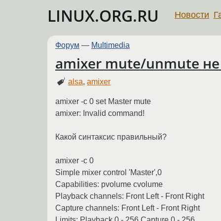
LINUX.ORG.RU
Новости
Г
Форум
—
Multimedia
amixer mute/unmute не
alsa
,
amixer
amixer -c 0 set Master mute
amixer: Invalid command!
Какой синтаксис правильный?
amixer -c 0
Simple mixer control 'Master',0
Capabilities: pvolume cvolume
Playback channels: Front Left - Front Right
Capture channels: Front Left - Front Right
Limits: Playback 0 - 256 Capture 0 - 256