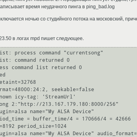
записывает время неудачного пинга в ping_bad.log
еключается ночью со студийного потока на московский, прич
 23.50 в логах mpd пишет следующее.
ist: process command "currentsong"

ist: command returned 0

ess command list returned 0

d

etaint=32768

rmat=48000:24:2, seekable=false

nown icy-tag: 'StreamUrl'

ong 2:"http://213.167.179.180:8000/256"

ugin=alsa name="My ALSA Device"

iod_time = buffer_time/4 = 170666/4 = 42666

=8192 period_size=1024

ugin=alsa name="My ALSA Device" audio_format=