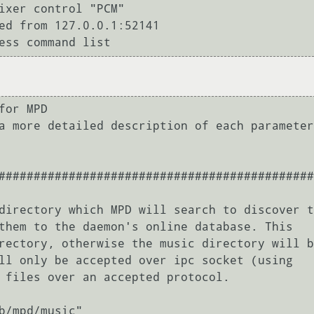
ixer control "PCM"

ed from 127.0.0.1:52141

# Or if you're want to use AudioCompress
#	command		"AudioCompress -m | aplay -f cd 2>/dev/null"
## Or to send raw PCM stream through PCM:
#	command		"nc example.org 8765"
#	format		"44100:16:2"
#}
#
## An example of a null output (for no audio output):
#
#audio_output {
#	type		"null"
#	name		"My Null Output"
#}
#
# This setting will change all decoded audio to be converted to the specified
# format before being passed to the audio outputs. By default, this setting is
# disabled.
#
#audio_output_format		"44100:16:2"
#
# If MPD has been compiled with libsamplerate support, this setting specifies 
# the sample rate converter to use.  Possible values can be found in the 
# mpd.conf man page or the libsamplerate documentation. By default, this is
# setting is disabled.
#
#samplerate_converter		"Fastest Sinc Interpolator"
#
###############################################################################


# Volume control mixer ########################################################
#
# These are the global volume control settings. By default, this setting will
# be detected to the available audio output device, with preference going to 
# hardware mixing. Hardware and software mixers for individual audio_output
# sections cannot yet be mixed.
#
# An example for controlling an ALSA, OSS or Pulseaudio mixer; If this
# setting is used other sound applications will be affected by the volume
# being controlled by MPD.
#
#mixer_type			"hardware"
#
# An example for controlling all mixers through software. This will control
# all controls, even if the mixer is not supported by the device and will not
# affect any other sound producing applications.
#
#mixer_type			"software"
#
# This example will not allow MPD to touch the mi