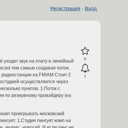
Регистрация
-
Вход
0
 уходит звук на плату в линейный
Icecast тем самым создавая поток.
е радиостанции на FM\AM Стоит 2
1
иостудией осуществляется через
есколько пунктов. 1.Поток с
дии по резервному провайдеру (на
инает проигрывать московский
ингует: 1.Студия пингует комп на
ь, яндекс, новосиб. И если пинг не