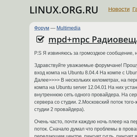
LINUX.ORG.RU
Новости
Г
Форум
—
Multimedia
mpd+mpc Радиовещ
P.S Я извиняюсь за громоздкое сообщение, но к
Здравствуйте уважаемые форумчане! Прошу в
вход компа на Ubuntu 8.04.4 На компе с Ubunt
Далее>>>> В нескольких километрах, на пе
компа на Ubuntu server 12.04.01 На них ус
внутреннюю сеть одного провайдера. На сер
сервера со студии. 2.Московский поток того
студии 2 провайдера).
Очень часто, почти каждую ночь плеер на п
поток. Сначало думал что проблемы в провай
передающем центре, пингует гугль, пингует я