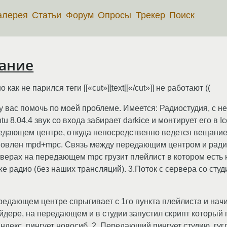
алерея
Статьи
Форум
Опросы
Трекер
Поиск
ание
ак не парился теги [[«cut»]]text[[«/cut»]] не работают ((
ас помочь по моей проблеме. Имеется: Радиостудия, с неё
u 8.04.4 звук со входа забирает darkice и монтирует его в 
редающем центре, откуда непосредственно ведется вещани
тановлен mpd+mpc. Связь между передающим центром и рад
верах на передающем mpc грузит плейлист в котором есть н
-же радио (без наших трансляций). 3.Поток с сервера со сту
ередающем центре спрыгивает с 1го пункта плейлиста и нач
дере, на передающем и в студии запустил скрипт который п
ндекс, пингует новосиб. 2. Передающий пингует студию, гугл