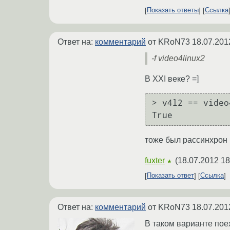
Показать ответы
Ссылка
Ответ на:
комментарий
от KRoN73
18.07.201
-f video4linux2
В XXI веке? =]
> v4l2 == video
True
тоже был рассинхрон 
fuxter
(
18.07.2012 18
★
Показать ответ
Ссылка
Ответ на:
комментарий
от KRoN73
18.07.201
В таком варианте пое