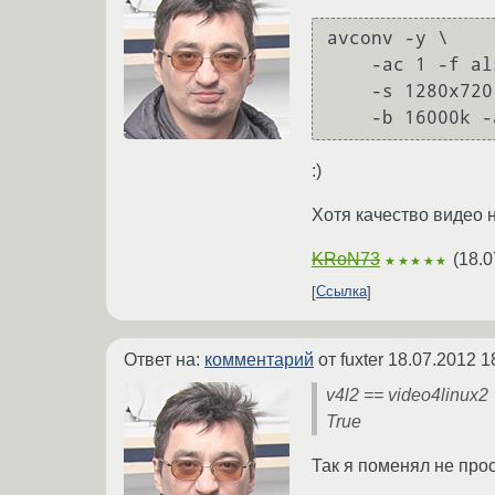
avconv -y \

    -ac 1 -f alsa -i hw:1,0  \

    -s 1280x720 -r 30 -f video4linux2 -i /dev/video0 \

:)
Хотя качество видео 
KRoN73
(
18.0
★★★★★
Ссылка
Ответ на:
комментарий
от fuxter
18.07.2012 1
v4l2 == video4linux2
True
Так я поменял не прос