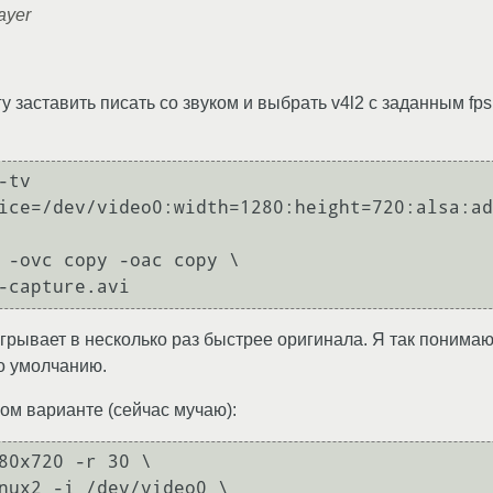
ayer
у заставить писать со звуком и выбрать v4l2 с заданным fp
tv 
ice=/dev/video0:width=1280:height=720:alsa:ad
грывает в несколько раз быстрее оригинала. Я так понимаю, 
о умолчанию.
ком варианте (сейчас мучаю):
80x720 -r 30 \
