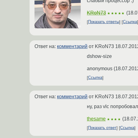
слабый процессор :)
KRoN73
(
18.0
★★★★★
Показать ответы
Ссылка
Ответ на:
комментарий
от KRoN73
18.07.201
dshow-size
anonymous
(
18.07.201
Ссылка
Ответ на:
комментарий
от KRoN73
18.07.201
ну, раз vlc попробова
thesame
(
18.07
★★★★
Показать ответ
Ссылка