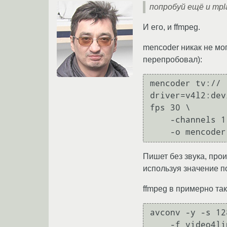
попробуй ещё и mpl
И его, и ffmpeg.
mencoder никак не мог
перепробовал):
mencoder tv:// -
driver=v4l2:dev
fps 30 \

    -channels 1 -ovc copy -oac copy \

Пишет без звука, прои
используя значение п
ffmpeg в примерно та
avconv -y -s 12
    -f video4linux2 -i /dev/video0 \
