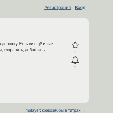
Регистрация
-
Вход
а дорожку. Есть ли ещё иные
, сохранять, добавлять,
1
1
mplayer: кракозябры в титрах.
→