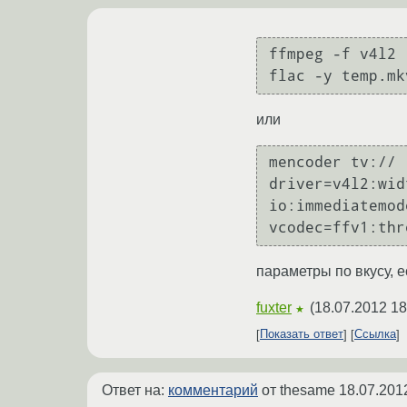
ffmpeg -f v4l2 
flac -y temp.mk
или
mencoder tv:// -
driver=v4l2:wid
io:immediatemod
vcodec=ffv1:thr
параметры по вкусу, е
fuxter
(
18.07.2012 18
★
Показать ответ
Ссылка
Ответ на:
комментарий
от thesame
18.07.201