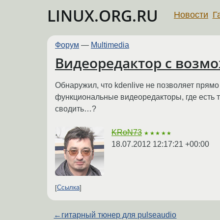
LINUX.ORG.RU
Новости
Г
Форум
—
Multimedia
Видеоредактор с возмо
Обнаружил, что kdenlive не позволяет прямо
функциональные видеоредакторы, где есть т
сводить…?
KRoN73
★★★★★
18.07.2012 12:17:21 +00:00
Ссылка
←
гитарный тюнер для pulseaudio