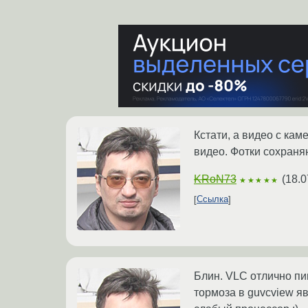
Кстати, а видео с кам
видео. Фотки сохраняю
KRoN73
(
18.0
★★★★★
Ссылка
Блин. VLC отлично пи
тормоза в guvcview я