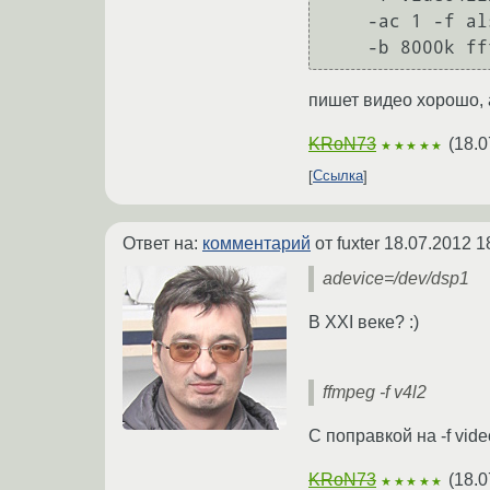
    -ac 1 -f alsa -i hw:1,0 -c:a copy \

пишет видео хорошо, 
KRoN73
(
18.0
★★★★★
Ссылка
Ответ на:
комментарий
от fuxter
18.07.2012 1
adevice=/dev/dsp1
В XXI веке? :)
ffmpeg -f v4l2
С поправкой на -f vid
KRoN73
(
18.0
★★★★★