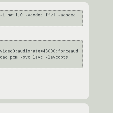
-i hw:1,0 -vcodec ffv1 -acodec 
video0:audiorate=48000:forceaud
oac pcm -ovc lavc -lavcopts 