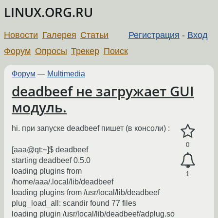
LINUX.ORG.RU
Новости
Галерея
Статьи
Регистрация
-
Вход
Форум
Опросы
Трекер
Поиск
Форум
—
Multimedia
deadbeef не загружает GUI
модуль.
hi. при запуске deadbeef пишет (в консоли) :
0
[ааа@qt:~]$ deadbeef
starting deadbeef 0.5.0
loading plugins from
1
/home/aaa/.local/lib/deadbeef
loading plugins from /usr/local/lib/deadbeef
plug_load_all: scandir found 77 files
loading plugin /usr/local/lib/deadbeef/adplug.so