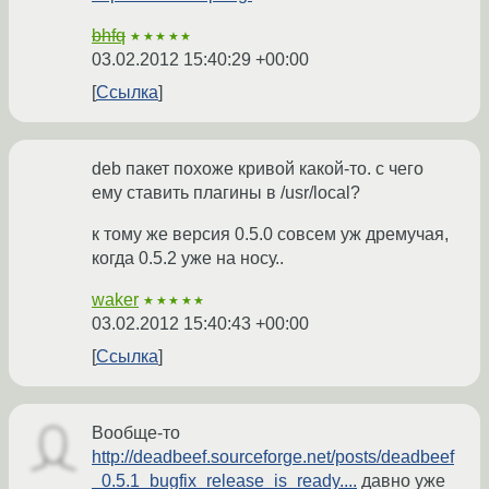
bhfq
★★★★★
03.02.2012 15:40:29 +00:00
Ссылка
deb пакет похоже кривой какой-то. с чего
ему ставить плагины в /usr/local?
к тому же версия 0.5.0 совсем уж дремучая,
когда 0.5.2 уже на носу..
waker
★★★★★
03.02.2012 15:40:43 +00:00
Ссылка
Вообще-то
http://deadbeef.sourceforge.net/posts/deadbeef
_0.5.1_bugfix_release_is_ready....
давно уже