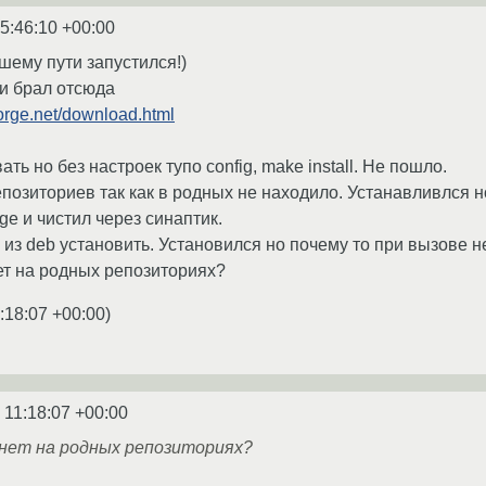
5:46:10 +00:00
шему пути запустился!)
ки брал отсюда
forge.net/download.html
ь но без настроек тупо config, make install. Не пошло.
позиториев так как в родных не находило. Устанавливлся н
ge и чистил через синаптик.
из deb установить. Установился но почему то при вызове не 
ет на родных репозиториях?
:18:07 +00:00
)
 11:18:07 +00:00
 нет на родных репозиториях?