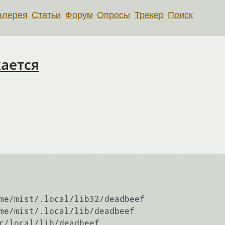
алерея
Статьи
Форум
Опросы
Трекер
Поиск
кается
me/mist/.local/lib32/deadbeef

me/mist/.local/lib/deadbeef

r/local/lib/deadbeef
