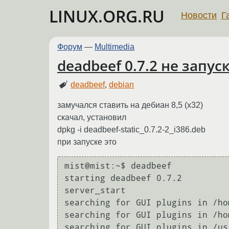
LINUX.ORG.RU
Новости
Г
Форум
—
Multimedia
deadbeef 0.7.2 не запус
deadbeef
,
debian
замучался ставить на дебиан 8,5 (х32)
скачал, установил
dpkg -i deadbeef-static_0.7.2-2_i386.deb
при запуске это
mist@mist:~$ deadbeef

starting deadbeef 0.7.2

server_start

searching for GUI plugins in /ho
searching for GUI plugins in /ho
searching for GUI plugins in /us