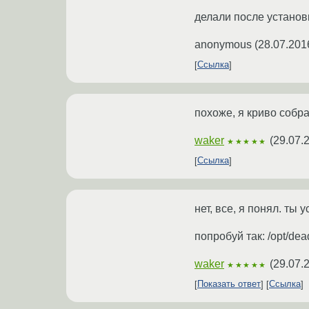
делали после установ
anonymous
(
28.07.201
Ссылка
похоже, я криво собра
waker
(
29.07.
★★★★★
Ссылка
нет, все, я понял. ты 
попробуй так: /opt/dea
waker
(
29.07.
★★★★★
Показать ответ
Ссылка