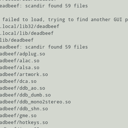
eadbeef: scandir found 59 files

 failed to load, trying to find another GUI p
.local/lib32/deadbeef

.local/lib/deadbeef

lib/deadbeef

eadbeef: scandir found 59 files

adbeef/adplug.so

adbeef/alac.so

adbeef/alsa.so

adbeef/artwork.so

adbeef/dca.so

adbeef/ddb_ao.so

adbeef/ddb_dumb.so

adbeef/ddb_mono2stereo.so

adbeef/ddb_shn.so

adbeef/gme.so

adbeef/hotkeys.so
