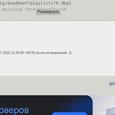
ig/deadbeef/playlists/0.dbpl

 mainloop thread to finish

Развернуть
7.2016 11:24:09 +00:00
(всего исправлений: 1)
qm