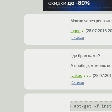
Можно через репозито
logon
(
28.07.2016 20
★
Ссылка
Где брал пакет?
А вообще, можешь поп
tyakos
(
28.07.201
★★★
Ссылка
apt-get -f inst