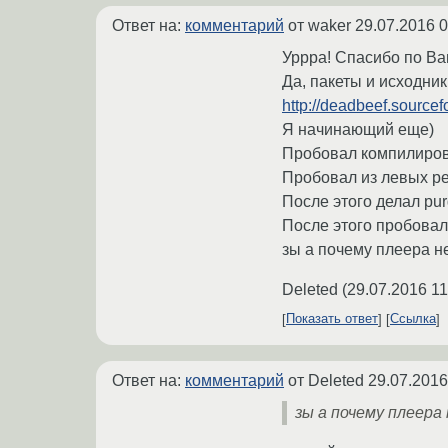
Ответ на:
комментарий
от waker
29.07.2016 0
Уррра! Спасибо по Ва
Да, пакеты и исходни
http://deadbeef.source
Я начинающий еще)
Пробовал компилироват
Пробовал из левых ре
После этого делал pur
После этого пробовал 
зы а почему плеера н
Deleted
(
29.07.2016 11
Показать ответ
Ссылка
Ответ на:
комментарий
от Deleted
29.07.2016
зы а почему плеера