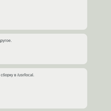
другое.
борку в /usr/local.