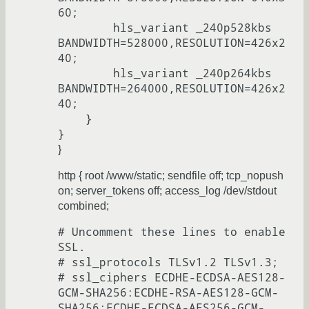
60;

        hls_variant _240p528kbs 
BANDWIDTH=528000,RESOLUTION=426x2
40;

        hls_variant _240p264kbs 
BANDWIDTH=264000,RESOLUTION=426x2
40;

    }

}
http { root /www/static; sendfile off; tcp_nopush
on; server_tokens off; access_log /dev/stdout
combined;
# Uncomment these lines to enable 
SSL.

# ssl_protocols TLSv1.2 TLSv1.3;

# ssl_ciphers ECDHE-ECDSA-AES128-
GCM-SHA256:ECDHE-RSA-AES128-GCM-
SHA256:ECDHE-ECDSA-AES256-GCM-