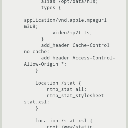
      alias /opt/data/hls;

      types {

application/vnd.apple.mpegurl 
m3u8;

          video/mp2t ts;

      }

      add_header Cache-Control 
no-cache;

      add_header Access-Control-
Allow-Origin *;

    }

    location /stat {

        rtmp_stat all;

        rtmp_stat_stylesheet 
stat.xsl;

    }

    location /stat.xsl {

        root /www/static;
