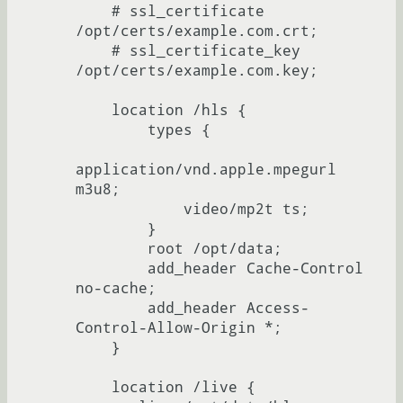
    # ssl_certificate     
/opt/certs/example.com.crt;

    # ssl_certificate_key 
/opt/certs/example.com.key;

    location /hls {

        types {

application/vnd.apple.mpegurl 
m3u8;

            video/mp2t ts;

        }

        root /opt/data;

        add_header Cache-Control 
no-cache;

        add_header Access-
Control-Allow-Origin *;

    }

    location /live {
