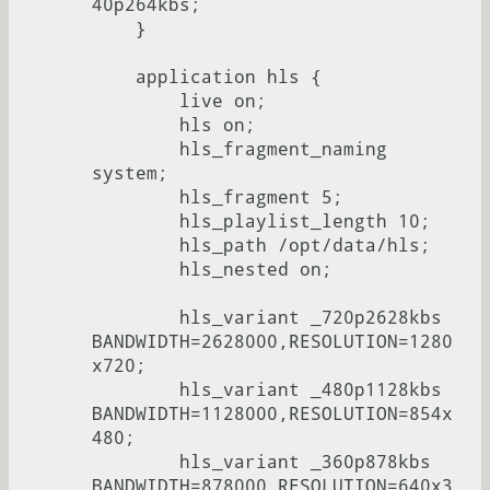
40p264kbs;

    }

    application hls {

        live on;

        hls on;

        hls_fragment_naming 
system;

        hls_fragment 5;

        hls_playlist_length 10;

        hls_path /opt/data/hls;

        hls_nested on;

        hls_variant _720p2628kbs 
BANDWIDTH=2628000,RESOLUTION=1280
x720;

        hls_variant _480p1128kbs 
BANDWIDTH=1128000,RESOLUTION=854x
480;

        hls_variant _360p878kbs 
BANDWIDTH=878000,RESOLUTION=640x3