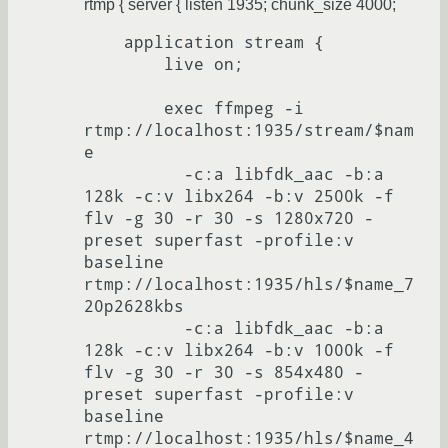
rtmp { server { listen 1935; chunk_size 4000;
    application stream {

        live on;

        exec ffmpeg -i 
rtmp://localhost:1935/stream/$nam
e

          -c:a libfdk_aac -b:a 
128k -c:v libx264 -b:v 2500k -f 
flv -g 30 -r 30 -s 1280x720 -
preset superfast -profile:v 
baseline 
rtmp://localhost:1935/hls/$name_7
20p2628kbs

          -c:a libfdk_aac -b:a 
128k -c:v libx264 -b:v 1000k -f 
flv -g 30 -r 30 -s 854x480 -
preset superfast -profile:v 
baseline 
rtmp://localhost:1935/hls/$name_4