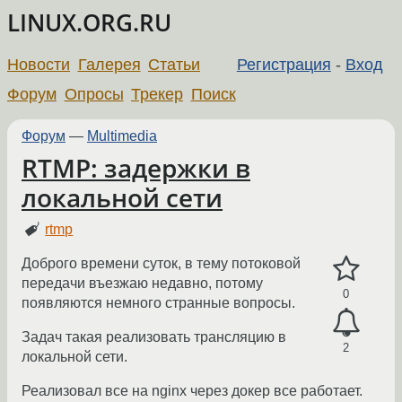
LINUX.ORG.RU
Новости
Галерея
Статьи
Регистрация
-
Вход
Форум
Опросы
Трекер
Поиск
Форум
—
Multimedia
RTMP: задержки в
локальной сети
rtmp
Доброго времени суток, в тему потоковой
передачи въезжаю недавно, потому
0
появляются немного странные вопросы.
Задач такая реализовать трансляцию в
2
локальной сети.
Реализовал все на nginx через докер все работает.