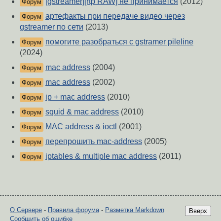
[gstreamer][rtp RAW] не принимается
(2012)
Форум
артефакты при передаче видео через
Форум
gstreamer по сети
(2013)
помогите разобраться с gstramer pileline
Форум
(2024)
mac address
(2004)
Форум
mac address
(2002)
Форум
ip + mac address
(2010)
Форум
squid & mac address
(2010)
Форум
MAC address & ioctl
(2001)
Форум
перепрошить mac-address
(2005)
Форум
iptables & multiple mac address
(2011)
Форум
О Сервере
-
Правила форума
-
Разметка Markdown
Вверх
Сообщить об ошибке