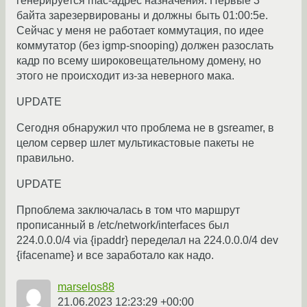
генерируется mac-адрес назначения. Первые 3
байта зарезервированы и должны быть 01:00:5e.
Сейчас у меня не работает коммутация, по идее
коммутатор (без igmp-snooping) должен разослать
кадр по всему широковещательному домену, но
этого не происходит из-за неверного мака.
UPDATE
Сегодня обнаружил что проблема не в gsreamer, в
целом сервер шлет мультикастовые пакеты не
правильно.
UPDATE
Прпоблема заключалась в том что маршрут
прописанный в /etc/network/interfaces был
224.0.0.0/4 via {ipaddr} переделал на 224.0.0.0/4 dev
{ifacename} и все заработало как надо.
marselos88
21.06.2023 12:23:29 +00:00