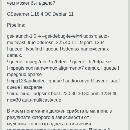
чем может быть дело?
GStreamer 1.18.4 ОС Debian 11
Pipeline:
gst-launch-1.0 -v –gst-debug-level=4 udpsrc auto-
multicast=true address=225.40.11.19 port=1234
! queue ! typefind ! queue ! tsdemux name=demux
demux.
! queue ! mpeg2dec ! x264enc ! queue ! h264parse
! mpegtsmux name=mux alignment=7 demux. ! queue !
mpegaudioparse
! mpg123audiodec ! queue ! audioconvert ! avenc_aac !
queue ! aacparse
! mux. mux. ! udpsink host=230.30.30.30 port=1234 ttl-
mc=30 auto-multicast=true
В моем понимании должен сработать маппинг, в
результате которого в зависимости от
мультикастового ip-адреса назначения