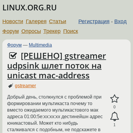
LINUX.ORG.RU
Новости
Галерея
Статьи
Регистрация
-
Вход
Форум
Опросы
Трекер
Поиск
Форум
—
Multimedia
[РЕШЕНО] gstreamer
udpsink шлет поток на
unicast mac-address
gstreamer
Добрый день, столкнулся с проблемой при
формировании мультикаста почему то
0
вместо ожидаемого мультикастового мак
адреса 01:00:5e:xx:xx:xx дестинейшн адрес
юникастовый. Может кто нибудь
1
сталкивался с подобным, не подскажете в