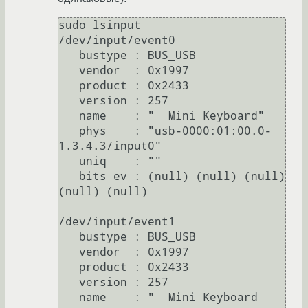
sudo lsinput

/dev/input/event0

   bustype : BUS_USB

   vendor  : 0x1997

   product : 0x2433

   version : 257

   name    : "  Mini Keyboard"

   phys    : "usb-0000:01:00.0-
1.3.4.3/input0"

   uniq    : ""

   bits ev : (null) (null) (null) 
(null) (null)

/dev/input/event1

   bustype : BUS_USB

   vendor  : 0x1997

   product : 0x2433

   version : 257

   name    : "  Mini Keyboard 