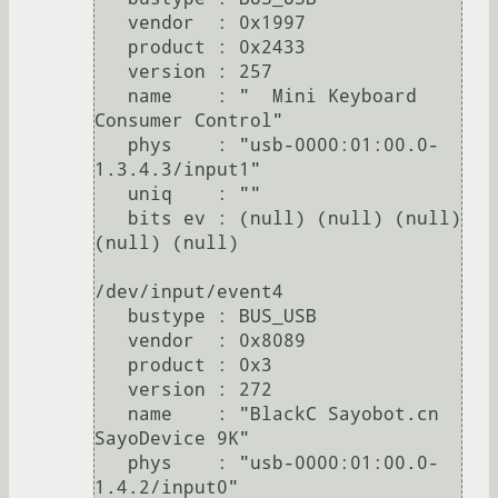
   vendor  : 0x1997

   product : 0x2433

   version : 257

   name    : "  Mini Keyboard 
Consumer Control"

   phys    : "usb-0000:01:00.0-
1.3.4.3/input1"

   uniq    : ""

   bits ev : (null) (null) (null) 
(null) (null)

/dev/input/event4

   bustype : BUS_USB

   vendor  : 0x8089

   product : 0x3

   version : 272

   name    : "BlackC Sayobot.cn 
SayoDevice 9K"

   phys    : "usb-0000:01:00.0-
1.4.2/input0"
