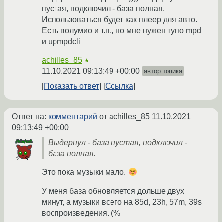
пустая, подключил - база полная.
Использоваться будет как плеер для авто.
Есть волумио и т.п., но мне нужен тупо mpd
и upmpdcli
achilles_85
★
11.10.2021 09:13:49 +00:00
автор топика
Показать ответ
Ссылка
Ответ на:
комментарий
от achilles_85
11.10.2021
09:13:49 +00:00
Выдернул - база пустая, подключил -
база полная.
Это пока музыки мало.
У меня база обновляется дольше двух
минут, а музыки всего на 85d, 23h, 57m, 39s
воспроизведения. (%