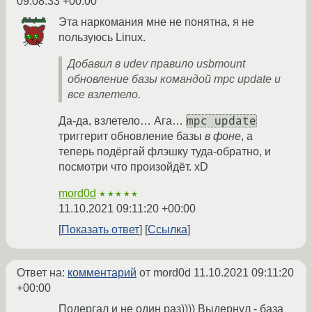
09:08:33 +00:00
Эта наркомания мне не понятна, я не
пользуюсь Linux.
Добавил в udev правило usbmount
обновление базы командой mpc update и
все взлетело.
mpc update
Да-да, взлетело… Ага…
триггерит обновление базы
в фоне
, а
теперь подёргай флэшку туда-обратно, и
посмотри что произойдёт. xD
mord0d
★★★★★
11.10.2021 09:11:20 +00:00
Показать ответ
Ссылка
Ответ на:
комментарий
от mord0d
11.10.2021 09:11:20
+00:00
Подергал и не один раз)))) Выдернул - база