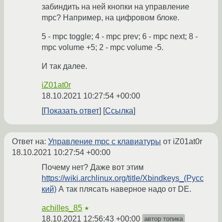
забиндить на ней кнопки на управление
mpc? Например, на цифровом блоке.
5 - mpc toggle; 4 - mpc prev; 6 - mpc next; 8 -
mpc volume +5; 2 - mpc volume -5.
И так далее.
iZ01at0r
18.10.2021 10:27:54 +00:00
Показать ответ
Ссылка
Ответ на:
Управление mpc с клавиатуры
от iZ01at0r
18.10.2021 10:27:54 +00:00
Почему нет? Даже вот этим
https://wiki.archlinux.org/title/Xbindkeys_(Русс
кий)
А так плясать наверное надо от DE.
achilles_85
★
18.10.2021 12:56:43 +00:00
автор топика