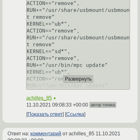
ACTION=="remove",       
RUN+="/usr/share/usbmount/usbmoun
t remove"

KERNEL=="ub*",                          
ACTION=="remove",       
RUN+="/usr/share/usbmount/usbmoun
t remove"

KERNEL=="sd*",                          
ACTION=="remove",       
RUN+="/usr/bin/mpc update"

KERNEL=="ub*",                          
ACTION=="remove",       
Развернуть
RUN+="/usr/bin/mpc update"
achilles_85
★
11.10.2021 09:08:33 +00:00
автор топика
Показать ответ
Ссылка
Ответ на:
комментарий
от achilles_85
11.10.2021