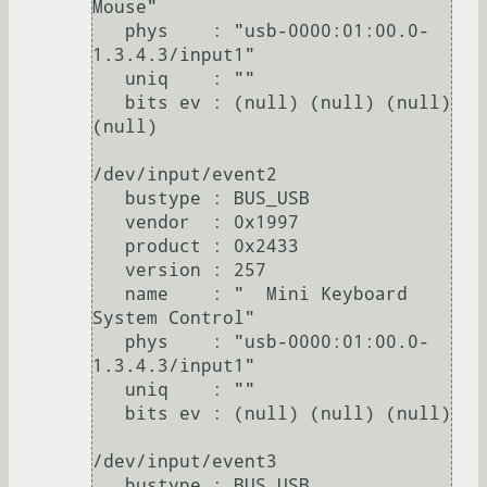
Mouse"

   phys    : "usb-0000:01:00.0-
1.3.4.3/input1"

   uniq    : ""

   bits ev : (null) (null) (null) 
(null)

/dev/input/event2

   bustype : BUS_USB

   vendor  : 0x1997

   product : 0x2433

   version : 257

   name    : "  Mini Keyboard 
System Control"

   phys    : "usb-0000:01:00.0-
1.3.4.3/input1"

   uniq    : ""

   bits ev : (null) (null) (null)

/dev/input/event3

   bustype : BUS_USB
