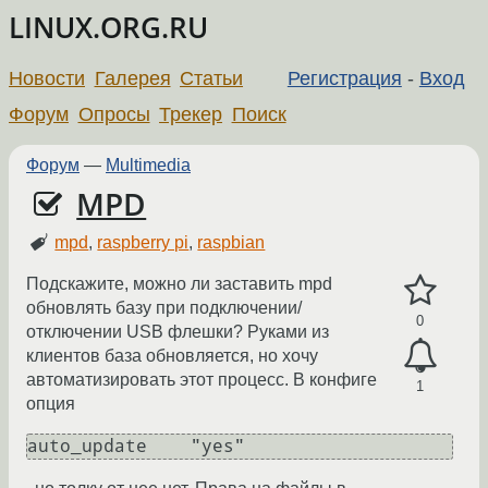
LINUX.ORG.RU
Новости
Галерея
Статьи
Регистрация
-
Вход
Форум
Опросы
Трекер
Поиск
Форум
—
Multimedia
MPD
mpd
,
raspberry pi
,
raspbian
Подскажите, можно ли заставить mpd
обновлять базу при подключении/
0
отключении USB флешки? Руками из
клиентов база обновляется, но хочу
автоматизировать этот процесс. В конфиге
1
опция
auto_update    "yes"