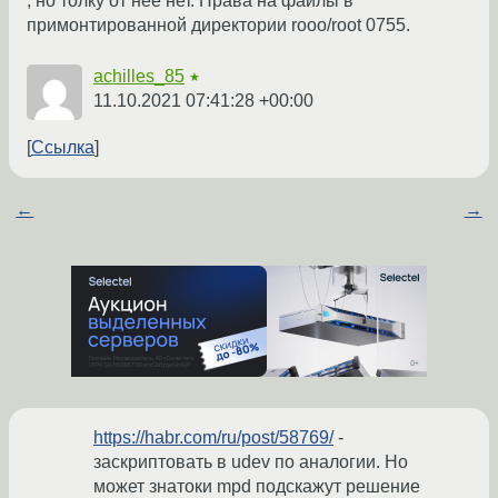
, но толку от нее нет. Права на файлы в
примонтированной директории rooo/root 0755.
achilles_85
★
11.10.2021 07:41:28 +00:00
Ссылка
←
→
https://habr.com/ru/post/58769/
-
заскриптовать в udev по аналогии. Но
может знатоки mpd подскажут решение