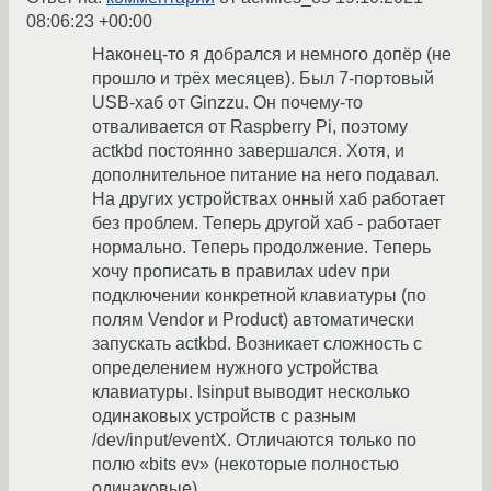
08:06:23 +00:00
Наконец-то я добрался и немного допёр (не
прошло и трёх месяцев). Был 7-портовый
USB-хаб от Ginzzu. Он почему-то
отваливается от Raspberry Pi, поэтому
actkbd постоянно завершался. Хотя, и
дополнительное питание на него подавал.
На других устройствах онный хаб работает
без проблем. Теперь другой хаб - работает
нормально. Теперь продолжение. Теперь
хочу прописать в правилах udev при
подключении конкретной клавиатуры (по
полям Vendor и Product) автоматически
запускать actkbd. Возникает сложность с
определением нужного устройства
клавиатуры. lsinput выводит несколько
одинаковых устройств с разным
/dev/input/eventX. Отличаются только по
полю «bits ev» (некоторые полностью
одинаковые).