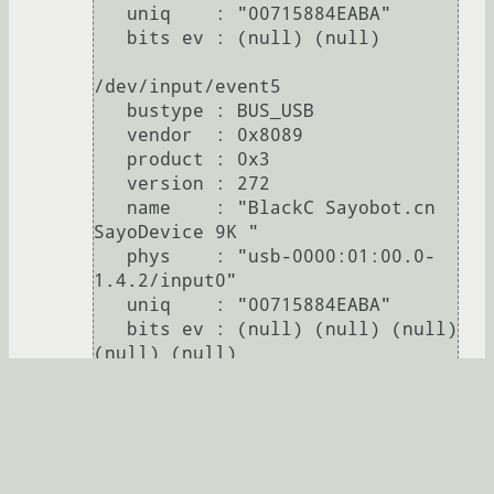
   uniq    : "00715884EABA"

   bits ev : (null) (null)

/dev/input/event5

   bustype : BUS_USB

   vendor  : 0x8089

   product : 0x3

   version : 272

   name    : "BlackC Sayobot.cn 
SayoDevice 9K "

   phys    : "usb-0000:01:00.0-
1.4.2/input0"

   uniq    : "00715884EABA"

   bits ev : (null) (null) (null) 
(null) (null)

/dev/input/event6

   bustype : BUS_USB

   vendor  : 0x8089

   product : 0x3
