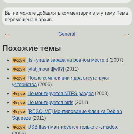
Вы не можете добавлять комментарии в эту тему. Тема
перемещена в архив.
←
General
→
Похожие темы
jfs - упала зараза на ровном месте :(
(2007)
Форум
[vfat][mount][wtf?]
(2011)
Форум
После компиляции ядра отсутствуют
Форум
устройства
(2006)
Не монтируется NTFS раздел
(2008)
Форум
Не монтируется btrfs
(2011)
Форум
[RESOLVE] Монтирование Флешки Debian
Форум
Squeeze
(2011)
USB flash мантируется только с -t msdos.
Форум
(2006)