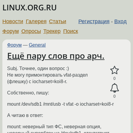
LINUX.ORG.RU
Новости
Галерея
Статьи
Регистрация
-
Вход
Форум
Опросы
Трекер
Поиск
Форум
—
General
Ещё пару слов про арч.
Subj. Точнее, один вопрос :)
Не могу примонтировать vfat-раздел
0
(флешку) с iocharset=koi8-r.
Собственно, пишу:
0
mount /dev/sdb1 /mnt/usb -t vfat -o iocharset=koi8-r
А читаю в ответ:
mount: неверный тип ФС, неверная опция,