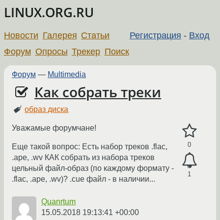
LINUX.ORG.RU
Новости
Галерея
Статьи
Регистрация
-
Вход
Форум
Опросы
Трекер
Поиск
Форум
—
Multimedia
Как собрать треки
образ диска
Уважамые форумчане!
0
Еще такой вопрос: Есть набор треков .flac,
.ape, .wv КАК собрать из набора треков
цельный файл-образ (по каждому формату -
1
.flac, .ape, .wv)? .cue файл - в наличии...
Quanrtum
15.05.2018 19:13:41 +00:00