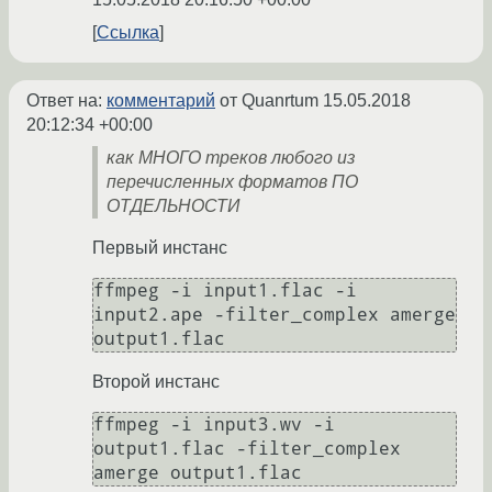
Ссылка
Ответ на:
комментарий
от Quanrtum
15.05.2018
20:12:34 +00:00
как МНОГО треков любого из
перечисленных форматов ПО
ОТДЕЛЬНОСТИ
Первый инстанс
ffmpeg -i input1.flac -i 
input2.ape -filter_complex amerge 
output1.flac
Второй инстанс
ffmpeg -i input3.wv -i 
output1.flac -filter_complex 
amerge output1.flac