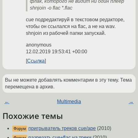
флак, которого не видит ни один плеер
shnjoin -o flac *.flac
cue подредактируй в текстовом редакторе,
чтобы он ссылался на flac, а не на wav.
shnjoin из рабочей папки запускай.
anonymous
12.02.2019 19:53:41 +00:00
Ссылка
Вы не можете добавлять комментарии в эту тему. Тема
перемещена в архив.
←
Multimedia
→
Похожие темы
пригрыватель треков cue/ape
(2010)
Форум
разрезать cue+flac на треки
(2010)
Форум