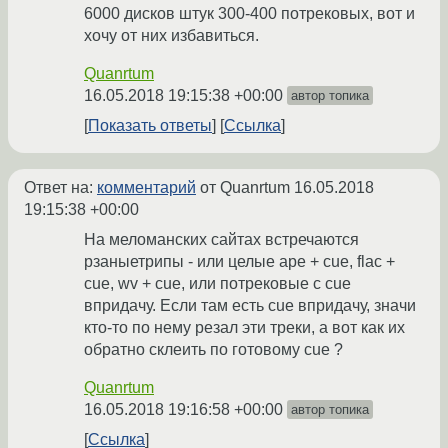
6000 дисков штук 300-400 потрековых, вот и
хочу от них избавиться.
Quanrtum
16.05.2018 19:15:38 +00:00
автор топика
Показать ответы
Ссылка
Ответ на:
комментарий
от Quanrtum
16.05.2018
19:15:38 +00:00
На меломанских сайтах встречаются
рзаныетрипы - или целые ape + cue, flac +
cue, wv + cue, или потрековые с cue
впридачу. Если там есть cue впридачу, значи
кто-то по нему резал эти треки, а вот как их
обратно склеить по готовому cue ?
Quanrtum
16.05.2018 19:16:58 +00:00
автор топика
Ссылка