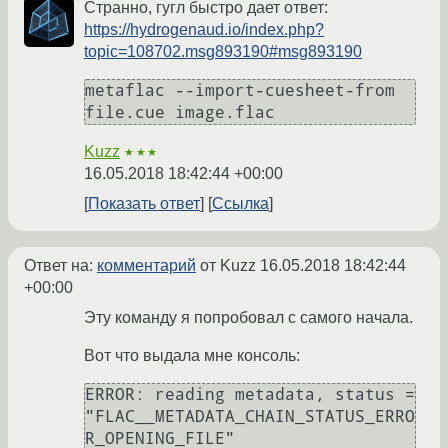
Cтранно, гугл быстро дает ответ:
https://hydrogenaud.io/index.php?
topic=108702.msg893190#msg893190
metaflac --import-cuesheet-from 
file.cue image.flac
Kuzz
★★★
16.05.2018 18:42:44 +00:00
Показать ответ
Ссылка
Ответ на:
комментарий
от Kuzz
16.05.2018 18:42:44
+00:00
Эту команду я попробовал с самого начала.
Вот что выдала мне консоль:
ERROR: reading metadata, status = 
"FLAC__METADATA_CHAIN_STATUS_ERRO
R_OPENING_FILE"
