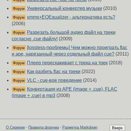
Универсальный конвертер музыки
(2010)
Форум
xmms+EQEqualizer - альтернатива есть?
Форум
(2006)
Разрезать большой аудио файл на треки
Форум
согласно .cue файлу!
(2009)
[lossless-проблемы] Чем можно проиграть flac
Форум
и ape, нарезанный через отдельный файл cue?
(2011)
Плеер перескакивает с трека на трек
(2018)
Форум
Как разбить flac на треки
(2022)
Форум
VLC - cue-вое поведение
(2014)
Форум
Конвертация из APE (image + .cue), FLAC
Форум
(image + .cue) в mp3
(2008)
О Сервере
-
Правила форума
-
Разметка Markdown
Вверх