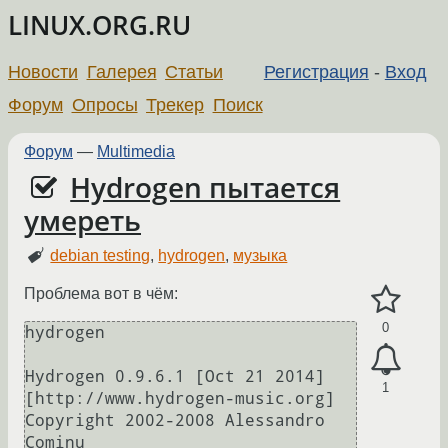
LINUX.ORG.RU
Новости
Галерея
Статьи
Регистрация
-
Вход
Форум
Опросы
Трекер
Поиск
Форум
—
Multimedia
Hydrogen пытается
умереть
debian testing
,
hydrogen
,
музыка
Проблема вот в чём:
0
hydrogen 

Hydrogen 0.9.6.1 [Oct 21 2014]  
1
[http://www.hydrogen-music.org]

Copyright 2002-2008 Alessandro 
Cominu
