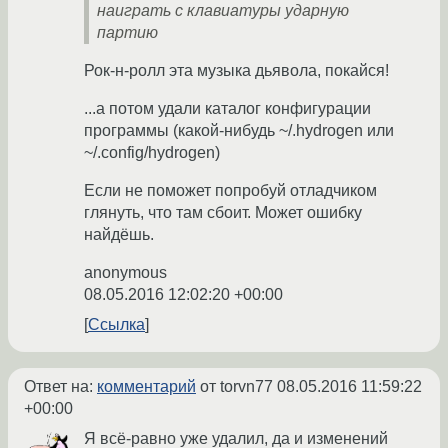
наиграть с клавиатуры ударную
партию
Рок-н-ролл эта музыка дьявола, покайся!
...а потом удали каталог конфигурации
программы (какой-нибудь ~/.hydrogen или
~/.config/hydrogen)
Если не поможет попробуй отладчиком
глянуть, что там сбоит. Может ошибку
найдёшь.
anonymous
08.05.2016 12:02:20 +00:00
Ссылка
Ответ на:
комментарий
от torvn77
08.05.2016 11:59:22
+00:00
Я всё-равно уже удалил, да и изменений