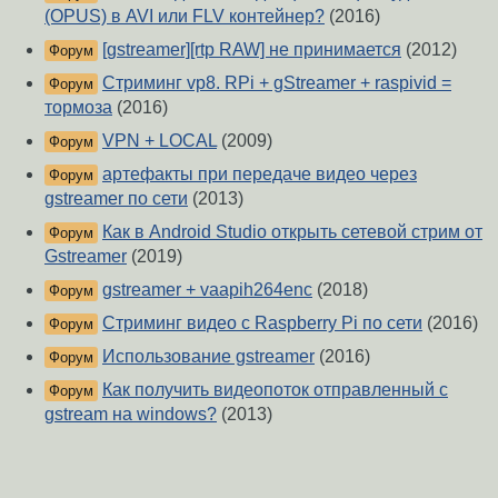
(OPUS) в AVI или FLV контейнер?
(2016)
[gstreamer][rtp RAW] не принимается
(2012)
Форум
Стриминг vp8. RPi + gStreamer + raspivid =
Форум
тормоза
(2016)
VPN + LOCAL
(2009)
Форум
артефакты при передаче видео через
Форум
gstreamer по сети
(2013)
Как в Android Studio открыть сетевой стрим от
Форум
Gstreamer
(2019)
gstreamer + vaapih264enc
(2018)
Форум
Стриминг видео с Raspberry Pi по сети
(2016)
Форум
Использование gstreamer
(2016)
Форум
Как получить видеопоток отправленный с
Форум
gstream на windows?
(2013)