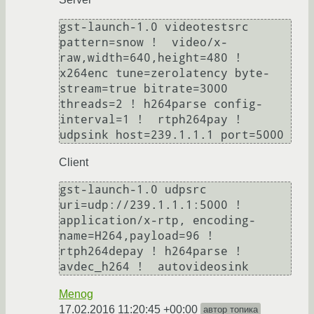
gst-launch-1.0 videotestsrc 
pattern=snow !  video/x-
raw,width=640,height=480 ! 
x264enc tune=zerolatency byte-
stream=true bitrate=3000 
threads=2 ! h264parse config-
interval=1 !  rtph264pay ! 
udpsink host=239.1.1.1 port=5000
Client
gst-launch-1.0 udpsrc 
uri=udp://239.1.1.1:5000 !  
application/x-rtp, encoding-
name=H264,payload=96 !  
rtph264depay ! h264parse ! 
avdec_h264 !  autovideosink
Menog
17.02.2016 11:20:45 +00:00
автор топика