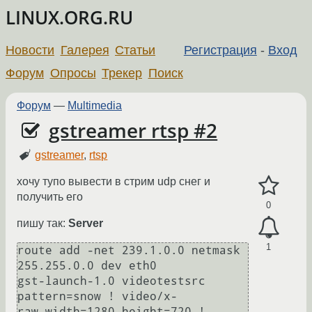
LINUX.ORG.RU
Новости
Галерея
Статьи
Регистрация
-
Вход
Форум
Опросы
Трекер
Поиск
Форум
—
Multimedia
gstreamer rtsp #2
gstreamer
,
rtsp
хочу тупо вывести в стрим udp снег и
получить его
0
пишу так:
Server
1
route add -net 239.1.0.0 netmask 
255.255.0.0 dev eth0

gst-launch-1.0 videotestsrc 
pattern=snow ! video/x-
raw,width=1280,height=720 ! 