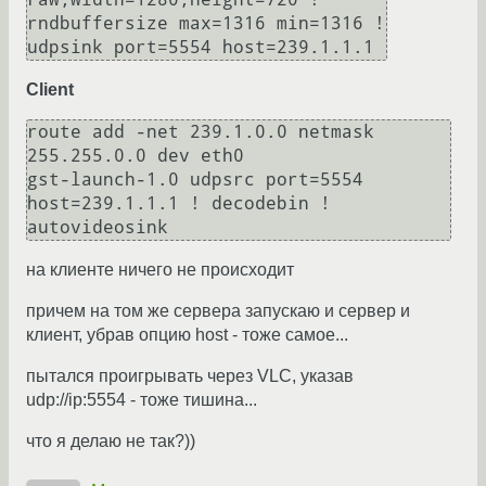
rndbuffersize max=1316 min=1316 ! 
udpsink port=5554 host=239.1.1.1
Client
route add -net 239.1.0.0 netmask 
255.255.0.0 dev eth0

gst-launch-1.0 udpsrc port=5554 
host=239.1.1.1 ! decodebin ! 
autovideosink
на клиенте ничего не происходит
причем на том же сервера запускаю и сервер и
клиент, убрав опцию host - тоже самое...
пытался проигрывать через VLC, указав
udp://ip:5554 - тоже тишина...
что я делаю не так?))