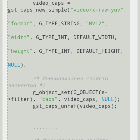
	video_caps = 
gst_caps_new_simple(
"video/x-raw-yuv"
,

"format"
, G_TYPE_STRING, 
"NV12"
,

"width"
, G_TYPE_INT, DEFAULT_WIDTH,

"height"
, G_TYPE_INT, DEFAULT_HEIGHT,

NULL
);

/* Инициализация свойств 
элементов */
	g_object_set(G_OBJECT(e-
>filter), 
"caps"
, video_caps, 
NULL
);

	gst_caps_unref(video_caps);

	........
