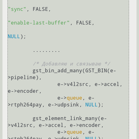
"sync"
, FALSE,

"enable-last-buffer"
, FALSE, 

NULL
);

	.........

/* Добавляю и связываю */
	gst_bin_add_many(GST_BIN(e-
>pipeline),

		e->v4l2src, e->accel, 
e->encoder, 

		e->
queue
, e-
>rtph264pay, e->udpsink, 
NULL
);

	gst_element_link_many(e-
>v4l2src, e->accel, e->encoder, 

		e->
queue
, e-
>rtph264pay, e->udpsink, 
NULL
);
