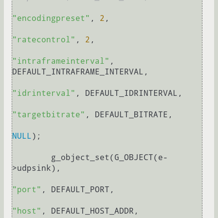
"encodingpreset"
, 
2
, 

"ratecontrol"
, 
2
, 

"intraframeinterval"
, 
DEFAULT_INTRAFRAME_INTERVAL,

"idrinterval"
, DEFAULT_IDRINTERVAL,

"targetbitrate"
, DEFAULT_BITRATE,

NULL
);

	g_object_set(G_OBJECT(e-
>udpsink),  

"port"
, DEFAULT_PORT,

"host"
, DEFAULT_HOST_ADDR,
