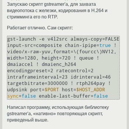
Запускаю скрипт gstreamer'а, для захвата
видеопотока с железки, кодирования в H.264 и
стримминга его по RTP.
Работает отлично. Сам скрипт:
gst-launch -e v4l2src always-copy=FALSE 
input-src=composite chain-ipipe=
true
 ! 
video/x-raw-yuv,format=\(fourcc\)NV12, 
width=1280, height=720 ! queue ! 
dmaiaccel ! dmaienc_h264 
encodingpreset=2 ratecontrol=2 
intraframeinterval=23 idrinterval=46 
targetbitrate=3000000 ! rtph264pay ! 
udpsink port=
$PORT
 host=
$HOST_ADDR
sync
=
false
 enable-last-buffer=
false
Написал программу, использующая библиотеку
gstreamer'a, «нативно» повторяющая скрипт,
приведеный выше.