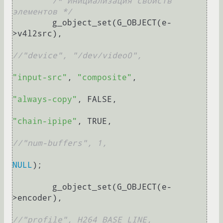
/* Инициализация свойств 
элементов */
	g_object_set(G_OBJECT(e-
>v4l2src), 

//"device", "/dev/video0", 
"input-src"
, 
"composite"
, 

"always-copy"
, FALSE, 

"chain-ipipe"
, TRUE, 

//"num-buffers", 1, 
NULL
);

	g_object_set(G_OBJECT(e-
>encoder),  

//"profile", H264_BASE_LINE,