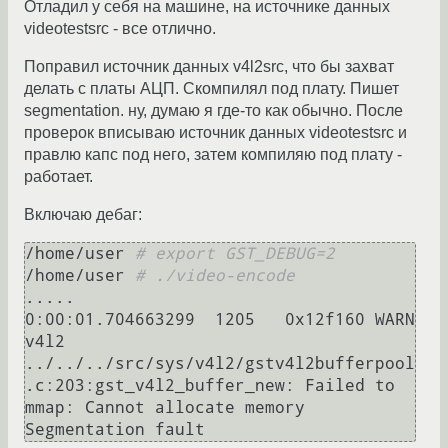
Отладил у себя на машине, на источнике данных
videotestsrс - все отлично.
Поправил источник данных v4l2src, что бы захват
делать с платы АЦП. Скомпилял под плату. Пишет
segmentation. ну, думаю я где-то как обычно. После
проверок вписываю источник данных videotestsrc и
правлю капс под него, затем компиляю под плату -
работает.
Включаю дебаг:
/home/user 
# export GST_DEBUG=2
/home/user 
# ./video-encode
.....

0:00:01.704663299  1205   0x12f160 WARN                    
v4l2 
../../../src/sys/v4l2/gstv4l2bufferpool
.c:203:gst_v4l2_buffer_new: Failed to 
mmap: Cannot allocate memory
