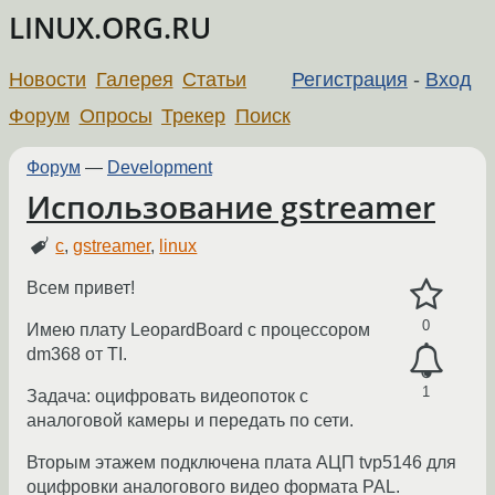
LINUX.ORG.RU
Новости
Галерея
Статьи
Регистрация
-
Вход
Форум
Опросы
Трекер
Поиск
Форум
—
Development
Использование gstreamer
c
,
gstreamer
,
linux
Всем привет!
0
Имею плату LeopardBoard с процессором
dm368 от TI.
1
Задача: оцифровать видеопоток с
аналоговой камеры и передать по сети.
Вторым этажем подключена плата АЦП tvp5146 для
оцифровки аналогового видео формата PAL.