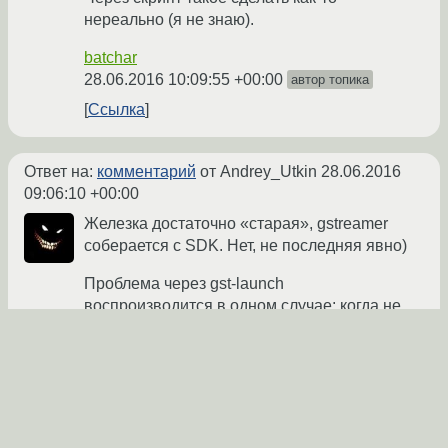
нереально (я не знаю).
batchar
28.06.2016 10:09:55 +00:00
автор топика
Ссылка
Ответ на:
комментарий
от Andrey_Utkin
28.06.2016
09:06:10 +00:00
Железка достаточно «старая», gstreamer
соберается с SDK. Нет, не последняя явно)
Проблема через gst-launch
воспроизводится в одном случае: когда не
указано куда сливать данные, примитивный
вариант:
gst-launch v4l2src

...

0:00:01.451823048  1209   