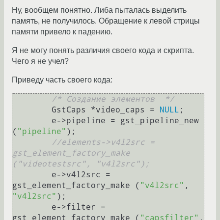
Ну, вообщем понятно. Либа пыталась выделить
память, не получилось. Обращение к левой стрицы
памяти привело к падению.
Я не могу понять различия своего кода и скрипта.
Чего я не учел?
Приведу часть своего кода:
/* Создание элементов  */
	GstCaps *video_caps = 
NULL
;

	e->pipeline = gst_pipeline_new 
(
"pipeline"
);

//elements->v4l2src = 
gst_element_factory_make 
("videotestsrc", "v4l2src");
	e->v4l2src = 
gst_element_factory_make (
"v4l2src"
, 
"v4l2src"
);

	e->filter = 
gst_element_factory_make (
"capsfilter"
, 