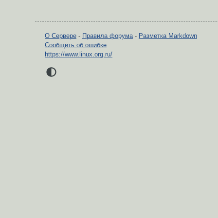
О Сервере
-
Правила форума
-
Разметка Markdown
Сообщить об ошибке
https://www.linux.org.ru/