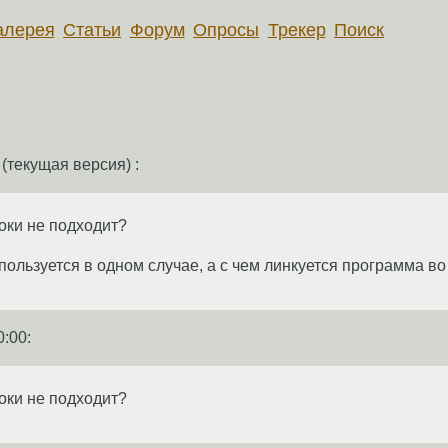
алерея
Статьи
Форум
Опросы
Трекер
Поиск
(текущая версия) :
роки не подходит?
спользуется в одном случае, а с чем линкуется программа во
0:00
:
роки не подходит?