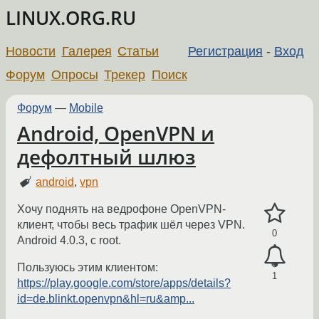
LINUX.ORG.RU
Новости
Галерея
Статьи
Регистрация
-
Вход
Форум
Опросы
Трекер
Поиск
Форум
—
Mobile
Android, OpenVPN и
дефолтный шлюз
android
,
vpn
Хочу поднять на ведрофоне OpenVPN-
клиент, чтобы весь трафик шёл через VPN.
0
Android 4.0.3, с root.
Пользуюсь этим клиентом:
1
https://play.google.com/store/apps/details?
id=de.blinkt.openvpn&hl=ru&amp...