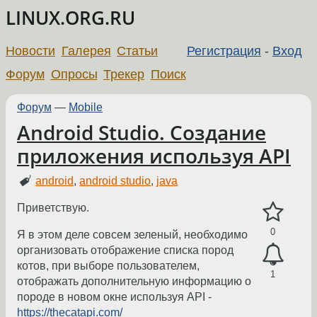
LINUX.ORG.RU
Новости
Галерея
Статьи
Регистрация
-
Вход
Форум
Опросы
Трекер
Поиск
Форум
—
Mobile
Android Studio. Создание
приложения используя API
android
,
android studio
,
java
Приветствую.
0
Я в этом деле совсем зеленый, необходимо
организовать отображение списка пород
котов, при выборе пользователем,
1
отображать дополнительную информацию о
породе в новом окне используя API -
https://thecatapi.com/