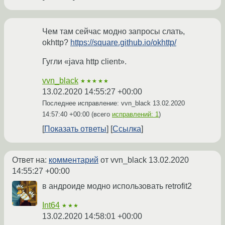
Чем там сейчас модно запросы слать,
okhttp?
https://square.github.io/okhttp/
Гугли «java http client».
vvn_black
★★★★★
13.02.2020 14:55:27 +00:00
Последнее исправление: vvn_black
13.02.2020
14:57:40 +00:00
(всего
исправлений: 1
)
Показать ответы
Ссылка
Ответ на:
комментарий
от vvn_black
13.02.2020
14:55:27 +00:00
в андроиде модно использовать retrofit2
Int64
★★★
13.02.2020 14:58:01 +00:00