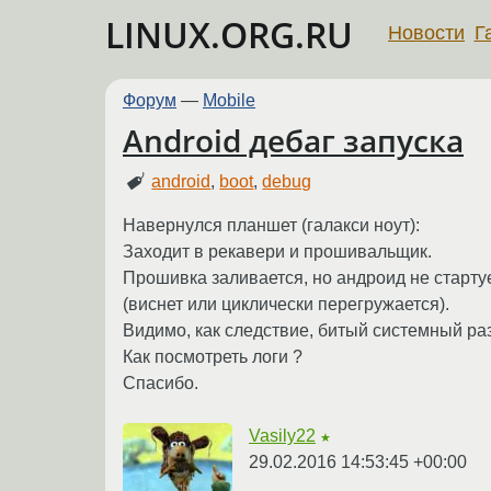
LINUX.ORG.RU
Новости
Г
Форум
—
Mobile
Android дебаг запуска
android
,
boot
,
debug
Навернулся планшет (галакси ноут):
Заходит в рекавери и прошивальщик.
Прошивка заливается, но андроид не старту
(виснет или циклически перегружается).
Видимо, как следствие, битый системный ра
Как посмотреть логи ?
Спасибо.
Vasily22
★
29.02.2016 14:53:45 +00:00