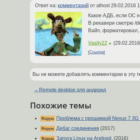
Ответ на:
комментарий
от athost
29.02.2016 1
Какое АДБ, если ОС н
В рекавери смотрю /de
Вайп, форматировал, 
Vasily22
(
29.02.2016
★
Ссылка
Вы не можете добавлять комментарии в эту т
←
Remote desktop для андроид
Похожие темы
Проблема с прошивкой Nexus 7 3G 
Форум
Дебаг соединения
(2017)
Форум
Запуск Linux на Android.
(2016)
Форум