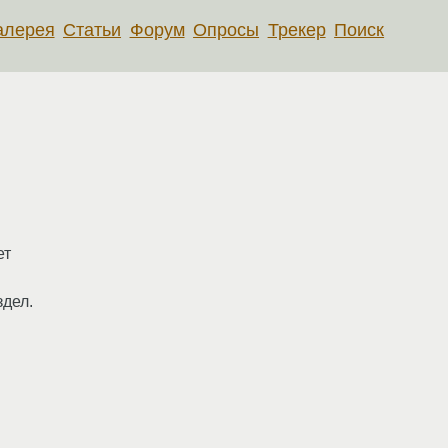
алерея
Статьи
Форум
Опросы
Трекер
Поиск
ет
здел.