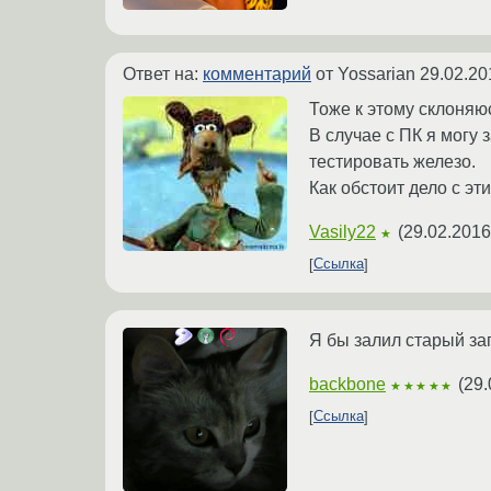
Ответ на:
комментарий
от Yossarian
29.02.20
Тоже к этому склоняю
В случае с ПК я могу 
тестировать железо.
Как обстоит дело с э
Vasily22
(
29.02.2016
★
Ссылка
Я бы залил старый за
backbone
(
29.
★★★★★
Ссылка