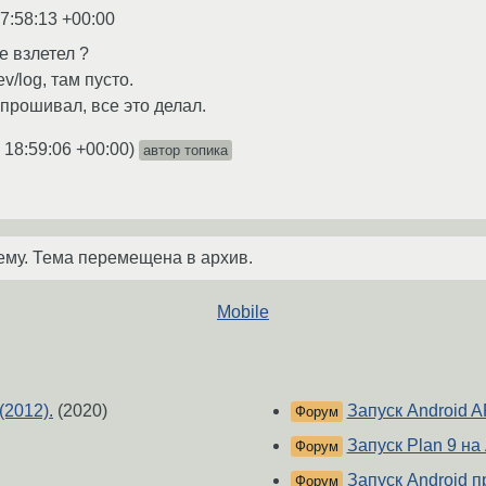
7:58:13 +00:00
е взлетел ?
v/log, там пусто.
прошивал, все это делал.
 18:59:06 +00:00
)
автор топика
ему. Тема перемещена в архив.
Mobile
(2012).
(2020)
Запуск Android A
Форум
Запуск Plan 9 на
Форум
Запуск Android п
Форум