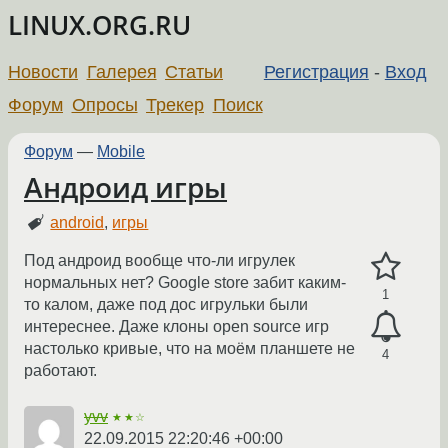
LINUX.ORG.RU
Новости
Галерея
Статьи
Регистрация
-
Вход
Форум
Опросы
Трекер
Поиск
Форум
—
Mobile
Андроид игры
android
,
игры
Под андроид вообще что-ли игрулек
нормальных нет? Google store забит каким-
1
то калом, даже под дос игрульки были
интереснее. Даже клоны open source игр
настолько кривые, что на моём планшете не
4
работают.
yvv
★★☆
22.09.2015 22:20:46 +00:00