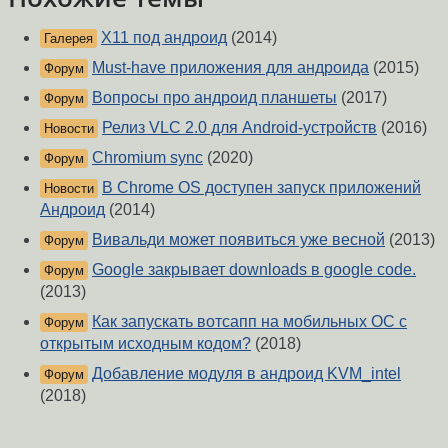
X11 под андроид
(2014)
Галерея
Must-have приложения для андроида
(2015)
Форум
Вопросы про андроид планшеты
(2017)
Форум
Релиз VLC 2.0 для Android-устройств
(2016)
Новости
Chromium sync
(2020)
Форум
В Chrome OS доступен запуск приложений
Новости
Андроид
(2014)
Вивальди может появиться уже весной
(2013)
Форум
Google закрывает downloads в google code.
Форум
(2013)
Как запускать вотсапп на мобильных ОС с
Форум
открытым исходным кодом?
(2018)
Добавление модуля в андроид KVM_intel
Форум
(2018)