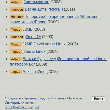
j2me эмулятор
(2008)
Форум
Весна, j2me, fedora :)
(2011)
Галерея
Теперь любое приложение J2ME можно
Новости
запустить на iPhone
(2009)
J2ME
(2008)
Форум
j2me IDE
(2003)
Галерея
J2ME Devel under Linux
(2005)
Форум
j2me & Linux
(2004)
Форум
Есть ли будущее у j2me-приложений на Linux-
Форум
платформах?
(2009)
Anki на j2me
(2012)
Форум
О Сервере
-
Правила форума
-
Разметка Markdown
Вверх
Сообщить об ошибке
https://www.linux.org.ru/