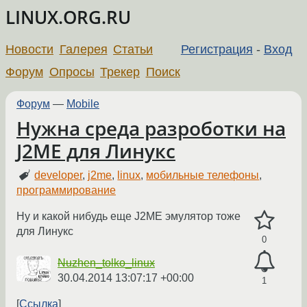
LINUX.ORG.RU
Новости
Галерея
Статьи
Регистрация
-
Вход
Форум
Опросы
Трекер
Поиск
Форум
—
Mobile
Нужна среда разроботки на
J2ME для Линукс
developer
,
j2me
,
linux
,
мобильные телефоны
,
программирование
Ну и какой нибудь еще J2ME эмулятор тоже
для Линукс
0
Nuzhen_tolko_linux
30.04.2014 13:07:17 +00:00
1
Ссылка