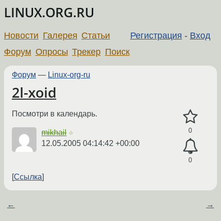
LINUX.ORG.RU
Новости
Галерея
Статьи
Регистрация
-
Вход
Форум
Опросы
Трекер
Поиск
Форум
—
Linux-org-ru
2l-xoid
Посмотри в календарь.
0
mikhail
☆
12.05.2005 04:14:42 +00:00
0
Ссылка
←
→