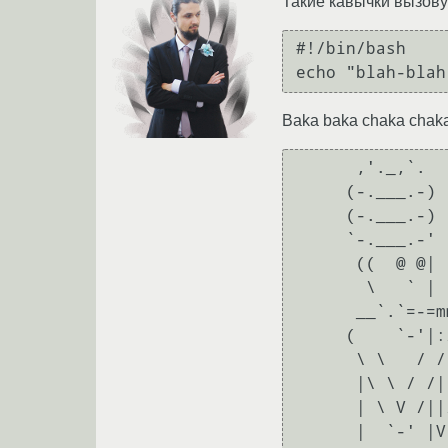
Такие кавычки вызовут
#!/bin/bash

Baka baka chaka chak
      ,'._,`.

     (-.___.-)

     (-.___.-)

     `-.___.-'                  

      ((  @ @|              .            __

       \   ` |         ,\   |`.    @|   |  |      _.-._

      __`.`=-=mm===mm:: |   | |`.   |   |  |    ,'=` '=`.

     (    `-'|:/  /:/  `/  @| | |   |, @| @|   /---)W(---\

      \ \   / /  / /         @| |   '         (----| |----) ,~

      |\ \ / /| / /            @|              \---| |---/  |

      | \ V /||/ /                              `.-| |-,'   |

      |  `-' |V /                                 \| |/    @'
