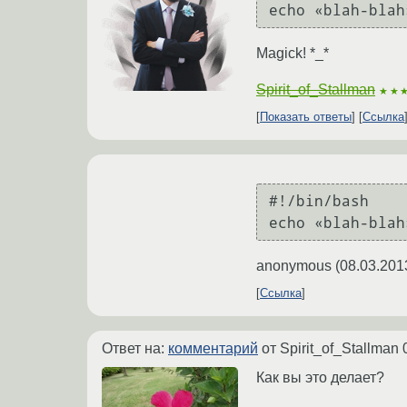
Magick! *_*
Spirit_of_Stallman
★★
Показать ответы
Ссылка
#!/bin/bash

anonymous
(
08.03.201
Ссылка
Ответ на:
комментарий
от Spirit_of_Stallman
Как вы это делает?