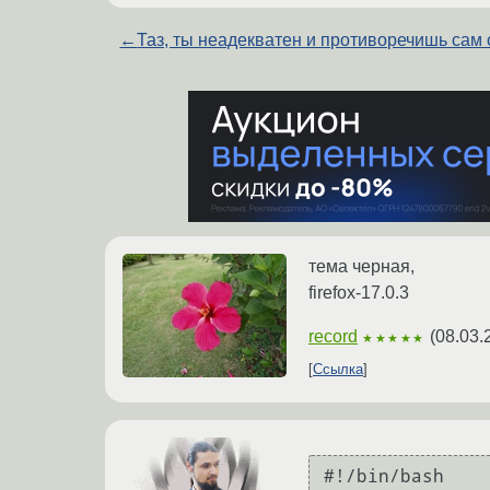
←
Таз, ты неадекватен и противоречишь сам 
тема черная,
firefox-17.0.3
record
(
08.03.
★★★★★
Ссылка
#!/bin/bash
