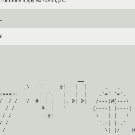
 останов в других командах...
a!