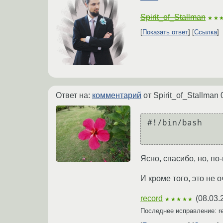
Spirit_of_Stallman
★★
Показать ответ
Ссылка
Ответ на:
комментарий
от Spirit_of_Stallman
#!/bin/bash

Ясно, спасибо, но, п
И кроме того, это не 
record
(
08.03.
★★★★★
Последнее исправление: r