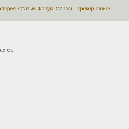
алерея
Статьи
Форум
Опросы
Трекер
Поиск
ается.