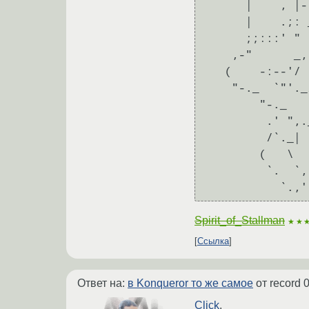
      |    , |-'                                 __| |__

      |    .;: _,-.                         ,--""..| |..""--.

      ;;:::' "    )                        (`--::__|_|__::--')

    ,-"      _,  /                          \`--...___...--'/   

   (    -:--'/  /                           /`--...___...--'\

    "-._  `"'._/                           /`---...___...---'\

        "-._   "---.                      (`---....___....---')

         .' ",._ ,' )                     |`---....___....---'|

         /`._|  `|  |                     (`---....___....---') 

        (   \    |  /                      \`---...___...---'/

         `.  `,  ^""                        `:--...___...--;'

Spirit_of_Stallman
★★
Ссылка
Ответ на:
в Konqueror то же самое
от record
0
Click
.