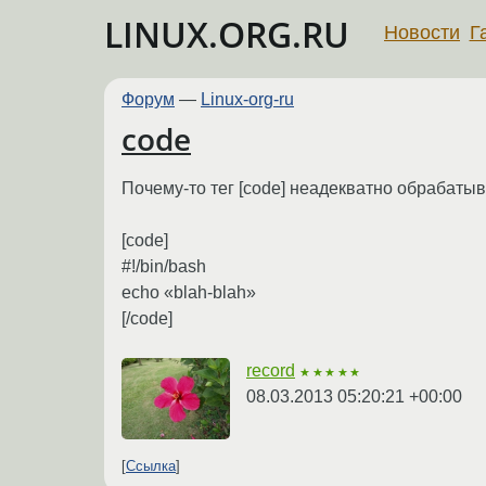
LINUX.ORG.RU
Новости
Г
Форум
—
Linux-org-ru
code
Почему-то тег [code] неадекватно обрабатыв
[code]
#!/bin/bash
echo «blah-blah»
[/code]
record
★★★★★
08.03.2013 05:20:21 +00:00
Ссылка