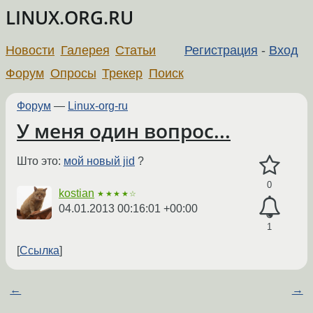
LINUX.ORG.RU
Новости
Галерея
Статьи
Регистрация
-
Вход
Форум
Опросы
Трекер
Поиск
Форум
—
Linux-org-ru
У меня один вопрос...
Што это:
мой новый jid
?
0
kostian
★★★★☆
04.01.2013 00:16:01 +00:00
1
Ссылка
←
→