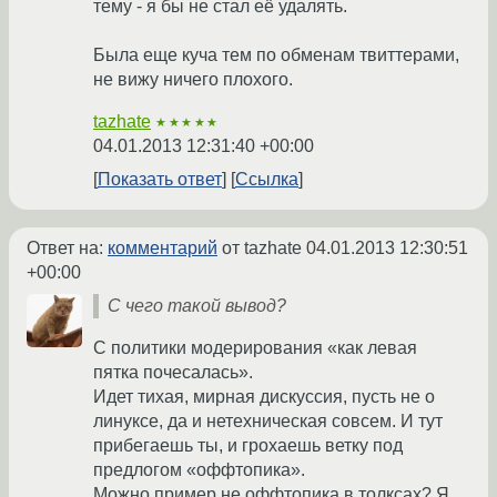
тему - я бы не стал её удалять.
Была еще куча тем по обменам твиттерами,
не вижу ничего плохого.
tazhate
★★★★★
04.01.2013 12:31:40 +00:00
Показать ответ
Ссылка
Ответ на:
комментарий
от tazhate
04.01.2013 12:30:51
+00:00
С чего такой вывод?
С политики модерирования «как левая
пятка почесалась».
Идет тихая, мирная дискуссия, пусть не о
линуксе, да и нетехническая совсем. И тут
прибегаешь ты, и грохаешь ветку под
предлогом «оффтопика».
Можно пример не оффтопика в толксах? Я