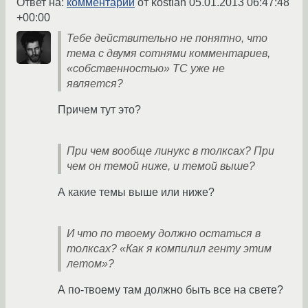
Ответ на:
комментарий
от kostian
05.01.2013 06:47:48
+00:00
Тебе действительно не понятно, что
тема с двумя сотнями комментариев,
«собственностью» ТС уже не
является?
Причем тут это?
При чем вообще линукс в толксах? При
чем он темой ниже, и темой выше?
А какие темы выше или ниже?
И что по твоему должно остаться в
толксах? «Как я компилил генту этим
летом»?
А по-твоему там должно быть все на свете?