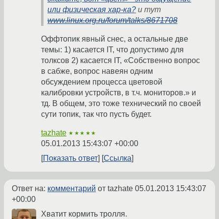
или физическая хар-ка?
и тут
www.linux.org.ru/forum/talks/8671708
Оффтопик явный снес, а остальные две
темы: 1) касается IT, что допустимо для
толксов 2) касается IT, «Собственно вопрос
в сабже, вопрос навеян одним
обсуждением процесса цветовой
калибровки устройств, в т.ч. мониторов.» и
тд. В общем, это тоже технический по своей
сути топик, так что пусть будет.
tazhate
★★★★★
05.01.2013 15:43:07 +00:00
Показать ответ
Ссылка
Ответ на:
комментарий
от tazhate
05.01.2013 15:43:07
+00:00
Хватит кормить тролля.