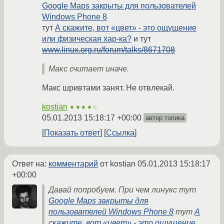
Google Maps закрыты для пользователей
Windows Phone 8
тут
А скажите, вот «цвет» - это ощущение
или физическая хар-ка?
и тут
www.linux.org.ru/forum/talks/8671708
Макс считает иначе.
Макс шривтами занят. Не отвлекай.
kostian
★★★★☆
05.01.2013 15:18:17 +00:00
автор топика
Показать ответ
Ссылка
Ответ на:
комментарий
от kostian
05.01.2013 15:18:17
+00:00
Давай попробуем. При чем линукс тут
Google Maps закрыты для
пользователей Windows Phone 8
тут
А
скажите, вот «цвет» - это ощущение