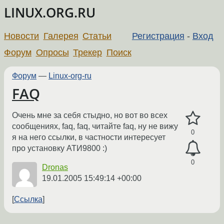
LINUX.ORG.RU
Новости
Галерея
Статьи
Регистрация
-
Вход
Форум
Опросы
Трекер
Поиск
Форум
—
Linux-org-ru
FAQ
Очень мне за себя стыдно, но вот во всех
сообщениях, faq, faq, читайте faq, ну не вижу
0
я на него ссылки, в частности интересует
про установку АТИ9800 :)
0
Dronas
19.01.2005 15:49:14 +00:00
Ссылка