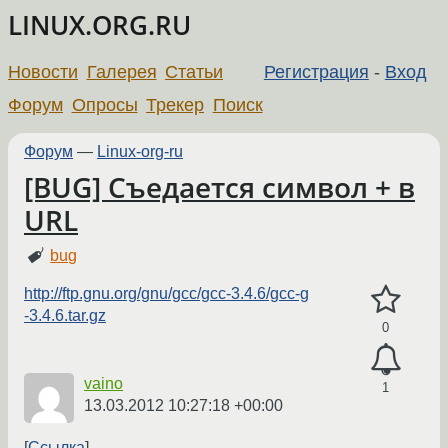
LINUX.ORG.RU
Новости
Галерея
Статьи
Регистрация
-
Вход
Форум
Опросы
Трекер
Поиск
Форум
—
Linux-org-ru
[BUG] Съедается cимвол + в
URL
bug
http://ftp.gnu.org/gnu/gcc/gcc-3.4.6/gcc-g
-3.4.6.tar.gz
0
vaino
1
13.03.2012 10:27:18 +00:00
Ссылка