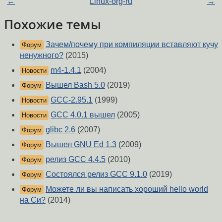
←
Linux-org-ru
→
Похожие темы
Зачем/почему при компиляции вставляют кучу
Форум
ненужного?
(2015)
m4-1.4.1
(2004)
Новости
Вышел Bash 5.0
(2019)
Форум
GCC-2.95.1
(1999)
Новости
GCC 4.0.1 вышел
(2005)
Новости
glibc 2.6
(2007)
Форум
Вышел GNU Ed 1.3
(2009)
Форум
релиз GCC 4.4.5
(2010)
Форум
Состоялся релиз GCC 9.1.0
(2019)
Форум
Можете ли вы написать хороший hello world
Форум
на Си?
(2014)