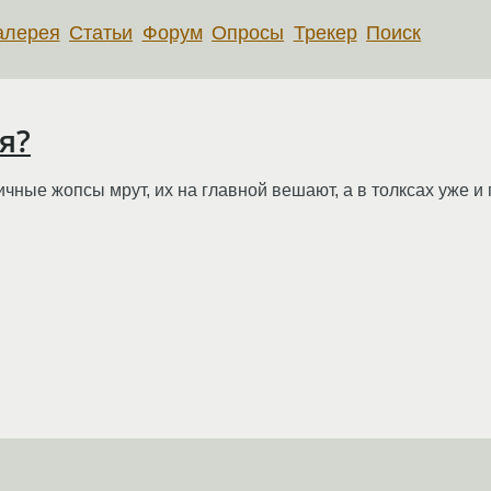
алерея
Статьи
Форум
Опросы
Трекер
Поиск
я?
ные жопсы мрут, их на главной вешают, а в толксах уже и 