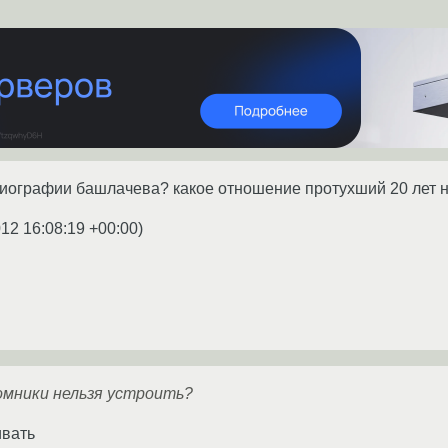
 биографии башлачева? какое отношение протухший 20 лет н
012 16:08:19 +00:00
)
помники нельзя устроить?
ивать