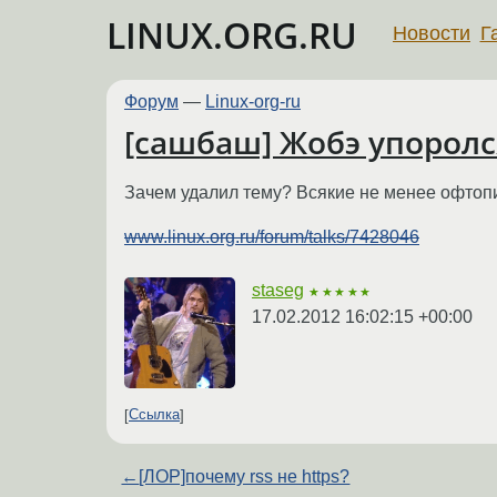
LINUX.ORG.RU
Новости
Г
Форум
—
Linux-org-ru
[сашбаш] Жобэ упоролс
Зачем удалил тему? Всякие не менее офтопич
www.linux.org.ru/forum/talks/7428046
staseg
★★★★★
17.02.2012 16:02:15 +00:00
Ссылка
←
[ЛОР]почему rss не https?