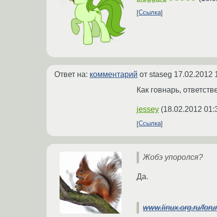
Ссылка
Ответ на:
комментарий
от staseg
17.02.2012 
Как говнарь, ответств
jessey
(
18.02.2012 01:
Ссылка
Жобэ упоролся?
Да.
www.linux.org.ru/for