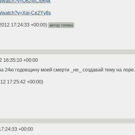
om/watch?v=O624iClb64k
om/watch?v=Xqi-Ce2Yy8s
2012 17:24:33 +00:00
)
автор топика
2 16:35:10 +00:00
 на 24ю годовщину моей смерти _не_ создавай тему на лоре.
012 17:25:42 +00:00
)
17:24:33 +00:00