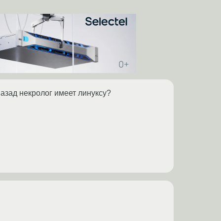
азад некролог имеет линуксу?