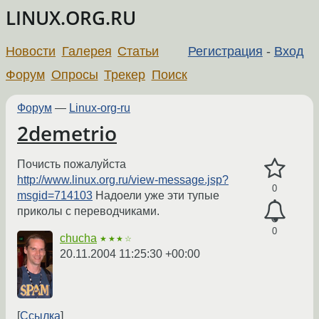
LINUX.ORG.RU
Новости
Галерея
Статьи
Регистрация
-
Вход
Форум
Опросы
Трекер
Поиск
Форум
—
Linux-org-ru
2demetrio
Почисть пожалуйста
http://www.linux.org.ru/view-message.jsp?
0
msgid=714103
Надоели уже эти тупые
приколы с переводчиками.
0
chucha
★★★☆
20.11.2004 11:25:30 +00:00
Ссылка