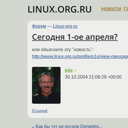
LINUX.ORG.RU
Новости
Г
Форум
—
Linux-org-ru
Сегодня 1-ое апреля?
или объясните эту "новость":
http://www.linux.org.ru/profile/o1o/view-mess
o1o
☆
30.10.2004 21:06:29 +00:00
Ссылка
←
Как бы тут не ругали Demetrio...