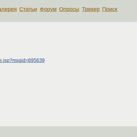
алерея
Статьи
Форум
Опросы
Трекер
Поиск
age.jsp?msgid=695639