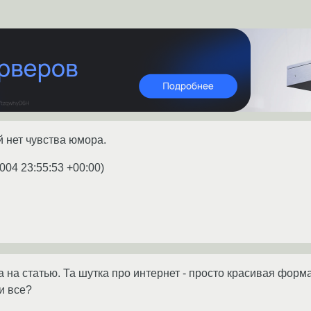
й нет чувства юмора.
004 23:55:53 +00:00
)
а на статью. Та шутка про интернет - просто красивая форм
и все?