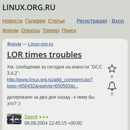
LINUX.ORG.RU
Новости
Галерея
Статьи
Регистрация
-
Вход
Форум
Опросы
Трекер
Поиск
Форум
—
Linux-org-ru
LOR times troubles
Хм. сообщение за сегодня на новости "GCC
3.4.2":
0
http://www.linux.org.ru/add_comment.jsp?
topic=650432&replyto=650593&r...
0
датировано за два дня назад - к чему бы
это? :)
Spectr
★★★
08.09.2004 12:45:15 +00:00