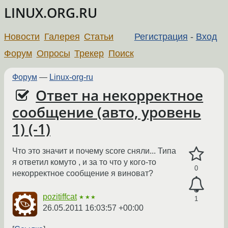
LINUX.ORG.RU
Новости
Галерея
Статьи
Регистрация
-
Вход
Форум
Опросы
Трекер
Поиск
Форум
—
Linux-org-ru
Ответ на некорректное
сообщение (авто, уровень
1) (-1)
Что это значит и почему score сняли... Типа
я ответил комуто , и за то что у кого-то
0
некорректное сообщение я виноват?
pozitiffcat
★★★
1
26.05.2011 16:03:57 +00:00