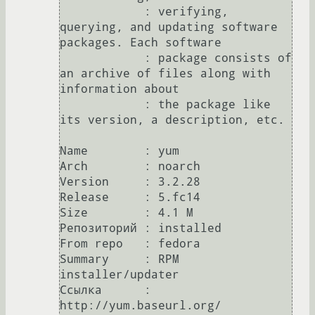
            : verifying, 
querying, and updating software 
packages. Each software

            : package consists of 
an archive of files along with 
information about

            : the package like 
its version, a description, etc.

Name        : yum

Arch        : noarch

Version     : 3.2.28

Release     : 5.fc14

Size        : 4.1 M

Репозиторий : installed

From repo   : fedora

Summary     : RPM 
installer/updater

Ссылка      : 
http://yum.baseurl.org/
