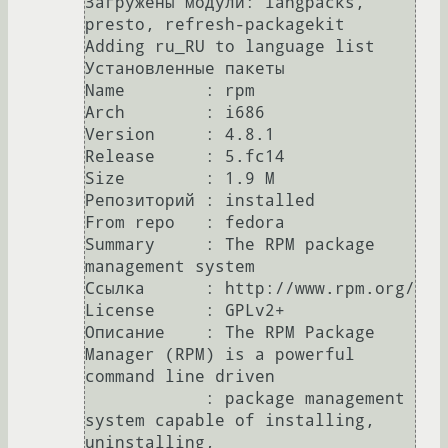
Загружены модули: langpacks, 
presto, refresh-packagekit

Adding ru_RU to language list

Установленные пакеты

Name        : rpm

Arch        : i686

Version     : 4.8.1

Release     : 5.fc14

Size        : 1.9 M

Репозиторий : installed

From repo   : fedora

Summary     : The RPM package 
management system

Ссылка      : http://www.rpm.org/

License     : GPLv2+

Описание    : The RPM Package 
Manager (RPM) is a powerful 
command line driven

            : package management 
system capable of installing, 
uninstalling,
