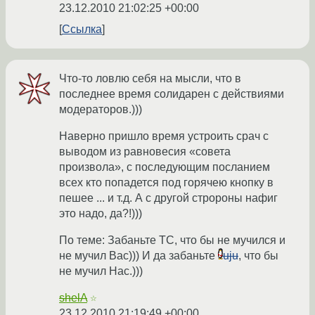
23.12.2010 21:02:25 +00:00
Ссылка
Что-то ловлю себя на мысли, что в
последнее время солидарен с действиями
модераторов.)))
Наверно пришло время устроить срач с
выводом из равновесия «совета
произвола», с последующим посланием
всех кто попадется под горячею кнопку в
пешее ... и т.д. А с другой стророны нафиг
это надо, да?!)))
По теме: Забаньте ТС, что бы не мучился и
не мучил Вас))) И да забаньте
uju
, что бы
не мучил Нас.)))
shelA
☆
23.12.2010 21:19:49 +00:00