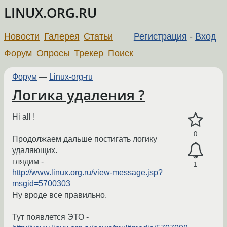
LINUX.ORG.RU
Новости
Галерея
Статьи
Регистрация
-
Вход
Форум
Опросы
Трекер
Поиск
Форум
—
Linux-org-ru
Логика удаления ?
Hi all !
0
Продолжаем дальше постигать логику
удаляющих.
глядим -
1
http://www.linux.org.ru/view-message.jsp?
msgid=5700303
Ну вроде все правильно.
Тут появлется ЭТО -