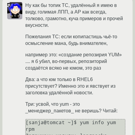
Ну как бы топик ТС, удалённый я имею в
виду, голимая ЛПП, а АР как всегда,
толково, грамотно, куча примеров и прочей
вкусности.
Пожелания ТС: если копипастишь чьё-то
осмысление мана, будь внимателен,
например это: «создание репозирия YUM»
.... я б убил, во-первых, репозиторий
создаётся всяко не юмом, это раз
Два: а что юм только в RHEL6
присутствует? Именно это и явствует из
заголовка удалённой новости.
Три: усвой, что yum - это
_менеджер_пакетов_ не веришь? Читай:
[sanja@tomcat ~]$ yum info yum 
rpm
