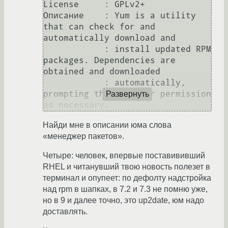
License     : GPLv2+

Описание    : Yum is a utility 
that can check for and 
automatically download and

            : install updated RPM 
packages. Dependencies are 
obtained and downloaded

            : automatically, 
prompting the user for permission 
Развернуть
Найди мне в описании юма слова
«менеджер пакетов».
Четыре: человек, впервые поставививший
RHEL и читанувший твою новость полезет в
терминал и опупеет: по дефолту надстройка
над rpm в шапках, в 7.2 и 7.3 не помню уже,
но в 9 и далее точно, это up2date, юм надо
доставлять.