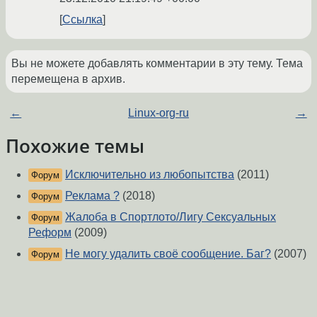
Ссылка
Вы не можете добавлять комментарии в эту тему. Тема
перемещена в архив.
←
Linux-org-ru
→
Похожие темы
Исключительно из любопытства
(2011)
Форум
Реклама ?
(2018)
Форум
Жалоба в Спортлото/Лигу Сексуальных
Форум
Реформ
(2009)
Не могу удалить своё сообщение. Баг?
(2007)
Форум
Шома - научись разбираться со временем/
Форум
датой!
(2008)
[ШВИМ] Почто тему про короткоствол удалили
Форум