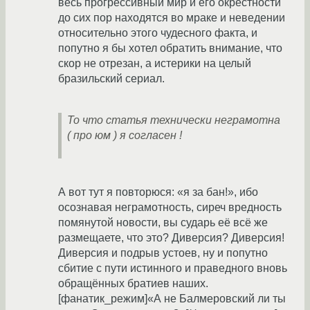
весь прогрессивный мир и его окрестности
до сих пор находятся во мраке и неведении
относительно этого чудесного факта, и
попутно я бы хотел обратить внимание, что
скор не отрезан, а истерики на целый
бразильский сериал.
То что статья технически неграмотна
( про юм ) я согласен !
А вот тут я повторюся: «я за бан!», ибо
осознавая неграмотность, сиреч вредность
помянутой новости, вы сударь её всё же
размещаете, что это? Диверсия? Диверсия!
Диверсия и подрыв устоев, ну и попутно
сбитие с пути истинного и праведного вновь
обращённых братиев наших.
[фанатик_режим]«А не Балмеровский ли ты