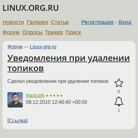
LINUX.ORG.RU
Новости
Галерея
Статьи
Регистрация
-
Вход
Форум
Опросы
Трекер
Поиск
Форум
—
Linux-org-ru
Уведомления при удалении
топиков
Сделал уведомления при удалении топиков
0
maxcom
★★★★★
08.12.2010 12:46:40 +00:00
1
Ссылка
←
→