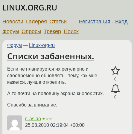
LINUX.ORG.RU
Новости
Галерея
Статьи
Регистрация
-
Вход
Форум
Опросы
Трекер
Поиск
Форум
—
Linux-org-ru
Списки забаненных.
Если не планируется их регулярно и
своевременно обновлять - тему, как мне
0
кажется, лучше открепить.
А то почти на половину экрана кнопок этих.
0
Спасибо за внимание.
r_asian
★☆☆
25.03.2010 02:19:04 +00:00