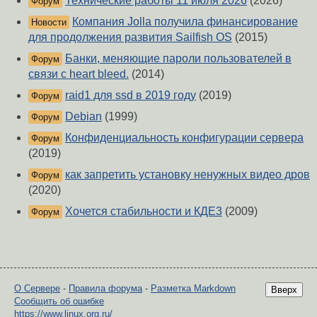
Технические работы 11 июля 2026
(2026)
Форум
Компания Jolla получила финансирование
Новости
для продолжения развития Sailfish OS
(2015)
Банки, меняющие пароли пользователей в
Форум
связи с heart bleed.
(2014)
raid1 для ssd в 2019 году
(2019)
Форум
Debian
(1999)
Форум
Конфиденциальность конфигурации сервера
Форум
(2019)
как запретить установку ненужных видео дров
Форум
(2020)
Хочется стабильности и КДЕ3
(2009)
Форум
О Сервере
-
Правила форума
-
Разметка Markdown
Вверх
Сообщить об ошибке
https://www.linux.org.ru/