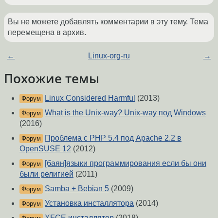
Вы не можете добавлять комментарии в эту тему. Тема
перемещена в архив.
←
Linux-org-ru
→
Похожие темы
Linux Considered Harmful
(2013)
Форум
What is the Unix-way? Unix-way под Windows
Форум
(2016)
Проблема с PHP 5.4 под Apache 2.2 в
Форум
OpenSUSE 12
(2012)
[баян]языки программирования если бы они
Форум
были религией
(2011)
Samba + Bebian 5
(2009)
Форум
Установка инсталлятора
(2014)
Форум
XFCE инсталлятор
(2018)