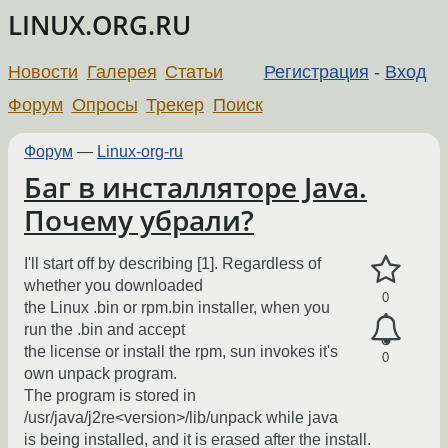
LINUX.ORG.RU
Новости
Галерея
Статьи
Регистрация
-
Вход
Форум
Опросы
Трекер
Поиск
Форум
—
Linux-org-ru
Баг в инсталляторе Java.
Почему убрали?
I'll start off by describing [1]. Regardless of
whether you downloaded
0
the Linux .bin or rpm.bin installer, when you
run the .bin and accept
the license or install the rpm, sun invokes it's
0
own unpack program.
The program is stored in
/usr/java/j2re<version>/lib/unpack while java
is being installed, and it is erased after the install.