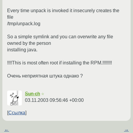
Every time unpack is invoked it insecurely creates the
file
/tmp/unpack.log
So a simple symlink and you can overwrite any file
owned by the person
installing java.
!!!!This is most often root if installing the RPM.!!!!!!!!
Очень неприятная штука однако ?
Sun-ch
☆
03.11.2003 09:56:46 +00:00
Ссылка
←
→