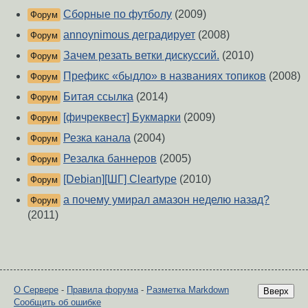
Сборные по футболу
(2009)
Форум
annoynimous деградирует
(2008)
Форум
Зачем резать ветки дискуссий.
(2010)
Форум
Префикс «быдло» в названиях топиков
(2008)
Форум
Битая ссылка
(2014)
Форум
[фичреквест] Букмарки
(2009)
Форум
Резка канала
(2004)
Форум
Резалка баннеров
(2005)
Форум
[Debian][ШГ] Cleartype
(2010)
Форум
а почему умирал амазон неделю назад?
Форум
(2011)
О Сервере
-
Правила форума
-
Разметка Markdown
Вверх
Сообщить об ошибке