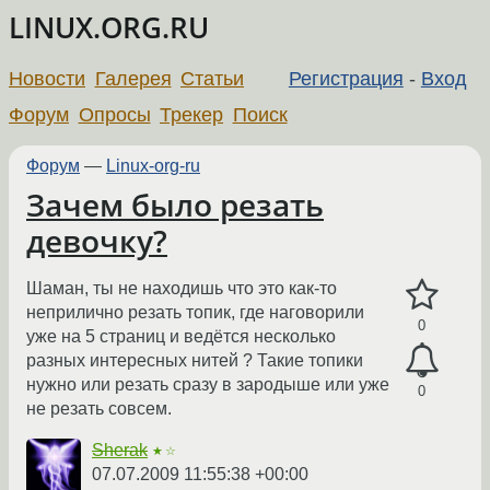
LINUX.ORG.RU
Новости
Галерея
Статьи
Регистрация
-
Вход
Форум
Опросы
Трекер
Поиск
Форум
—
Linux-org-ru
Зачем было резать
девочку?
Шаман, ты не находишь что это как-то
неприлично резать топик, где наговорили
0
уже на 5 страниц и ведётся несколько
разных интересных нитей ? Такие топики
нужно или резать сразу в зародыше или уже
0
не резать совсем.
Sherak
★☆
07.07.2009 11:55:38 +00:00