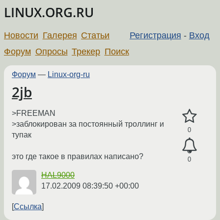
LINUX.ORG.RU
Новости
Галерея
Статьи
Регистрация
-
Вход
Форум
Опросы
Трекер
Поиск
Форум
—
Linux-org-ru
2jb
>FREEMAN
>заблокирован за постоянный троллинг и
0
тупак
это где такое в правилах написано?
0
HAL9000
17.02.2009 08:39:50 +00:00
Ссылка