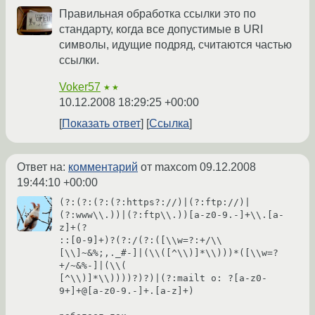
Правильная обработка ссылки это по
стандарту, когда все допустимые в URI
символы, идущие подряд, считаются частью
ссылки.
Voker57
★★
10.12.2008 18:29:25 +00:00
Показать ответ
Ссылка
Ответ на:
комментарий
от maxcom
09.12.2008
19:44:10 +00:00
(?:(?:(?:(?:https?://)|(?:ftp://)|
(?:www\\.))|(?:ftp\\.))[a-z0-9.-]+\\.[a-
z]+(?

::[0-9]+)?(?:/(?:([\\w=?:+/\\
[\\]~&%;,._#-]|(\\([^\\)]*\\)))*([\\w=?
+/~&%-]|(\\(

[^\\)]*\\))))?)?)|(?:mailt o: ?[a-z0-
9+]+@[a-z0-9.-]+.[a-z]+)
