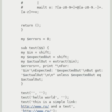
#	|

#	mailt o: ?[a-z0-9+]+@[a-z0-9.-]+.
[a-z]+>x;

return ();

}

my $errors = 0;

sub test($$) {

my $in = shift;

my $expectedOut = shift;

my $actualOut = extract($in);

$errors++, print "\nFor:      
'$in'\nExpected: '$expectedOut'\nBut got:  
'$actualOut'\n\n" unless $expectedOut eq 
$actualOut;

}

test('', '');

test('hello world', '');

test('this is a simple link: 
http://www.ru/
 and a text', 
'
http://www.ru/
');
