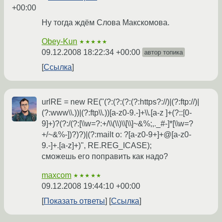
+00:00
Ну тогда ждём Слова Макскомова.
Obey-Kun
★★★★★
09.12.2008 18:22:34 +00:00
автор топика
Ссылка
urlRE = new RE("(?:(?:(?:(?:https?://)|(?:ftp://)|
(?:www\\.))|(?:ftp\\.))[a-z0-9.-]+\\.[a-z ]+(?::[0-
9]+)?(?:/(?:[\\w=?:+/\\(\\)\\[\\]~&%;,._#-]*[\\w=?
+/~&%-])?)?)|(?:mailt o: ?[a-z0-9+]+@[a-z0-
9.-]+.[a-z]+)", RE.REG_ICASE);
сможешь его поправить как надо?
maxcom
★★★★★
09.12.2008 19:44:10 +00:00
Показать ответы
Ссылка