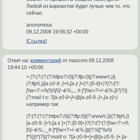
Любой из вариантов будет лучше чем то, что
сейчас.
anonymous
09.12.2008 19:56:32 +00:00
Ссылка
Ответ на:
комментарий
от maxcom
09.12.2008
19:44:10 +00:00
> (?:(?:(?:(?:https?://)|(?:ftp://)|(?:www\\.))|
(?:ftp\\.))[a-z0-9.-]+\\.[a-z ]+(?::[0-9]+)?(?:/(?:
[\\w=?:+/\\(\\)\\[\\]~&%;,._#-]*[\\w=?+/~&%-])?)?)|
(?:mail t o: ?[a-z0-9+]+@[a-z0-9.-]+.[a-z]+)
например так:
(?:(?:(?:(?:https?://)|(?:ftp://)|(?:www\\.))|(?:ftp\\.))
[a-z0-9.-]+\\.[a-z ]+(?::[0-9]+)?(?:/(?:(?:[\\w=?:+/\\
[\\]~&%;,._#-]*[\\w=?+/~&%-])|(?:\\([^\\s\\)
]*\\)))*)?)|(?:mailt o: ?[a-z0-9+]+@[a-z0-9.-]+.[a-