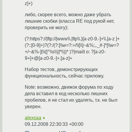
z]+)
либо, скорее всего, можно даже убрать
лишние скобки (класса RE под рукой нет,
проверить не могу):
(?:https?://|ftp://|www\\.|ftp\\.)[a-z0-9.-]+\\.[a-z ]+
(?::[0-9]+)?(?:/(?:[\\w=?:+/\\[\\]~&%;,._#-]*[\\w=?
+/~&%-]|\\([^\\s\\)]*\\))* )?|mailt o: ?[a-z0-
9+]+@[a-z0-9.-]+.[a-z]+
Набор тестов, демонстрирующих
функциональность, сейчас приложу.
Note: возможно, движок форума по ходу
дела вставил в код несколько лишних
пробелов, я не стал их удалять, т.к. не был
уверен.
alexsaa
★
09.12.2008 22:30:33 +00:00