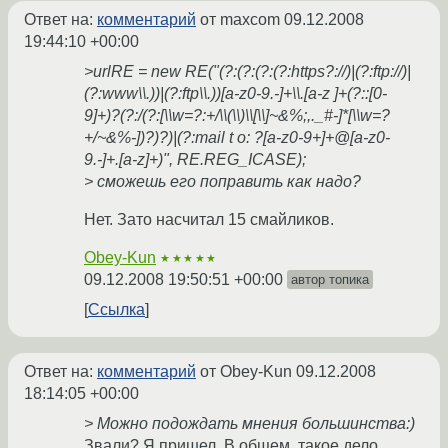
Ответ на:
комментарий
от maxcom
09.12.2008
19:44:10 +00:00
>urlRE = new RE("(?:(?:(?:(?:https?://)|(?:ftp://)|
(?:www\\.))|(?:ftp\\.))[a-z0-9.-]+\\.[a-z ]+(?::[0-
9]+)?(?:/(?:[\\w=?:+/\\(\\)\\[\\]~&%;,._#-]*[\\w=?
+/~&%-])?)?)|(?:mail t o: ?[a-z0-9+]+@[a-z0-
9.-]+.[a-z]+)", RE.REG_ICASE);
> сможешь его поправить как надо?
Нет. Зато насчитал 15 смайликов.
Obey-Kun
★★★★★
09.12.2008 19:50:51 +00:00
автор топика
Ссылка
Ответ на:
комментарий
от Obey-Kun
09.12.2008
18:14:05 +00:00
> Можно подождать мнения большинства:)
Звали? Я пришел. В общем, такое дело.