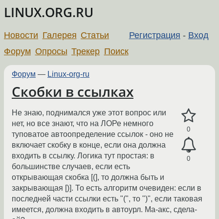
LINUX.ORG.RU
Новости
Галерея
Статьи
Регистрация
-
Вход
Форум
Опросы
Трекер
Поиск
Форум
—
Linux-org-ru
Скобки в ссылках
Не знаю, поднимался уже этот вопрос или
нет, но все знают, что на ЛОРе немного
0
туповатое автоопределение ссылок - оно не
включает скобку в конце, если она должна
входить в ссылку. Логика тут простая: в
0
большинстве случаев, если есть
открывающая скобка [(], то должна быть и
закрывающая [)]. То есть алгоритм очевиден: если в
последней части ссылки есть "(", то ")", если таковая
имеется, должна входить в автоурл. Ма-акс, сдела-