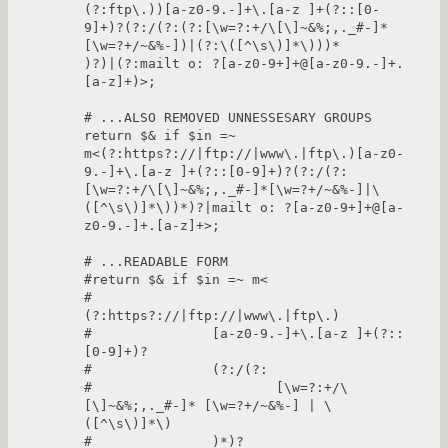
(?:ftp\.))[a-z0-9.-]+\.[a-z ]+(?::[0-
9]+)?(?:/(?:(?:[\w=?:+/\[\]~&%;,._#-]*
[\w=?+/~&%-])|(?:\([^\s\)]*\)))*

)?)|(?:mailt o: ?[a-z0-9+]+@[a-z0-9.-]+.
[a-z]+)>;

# ...ALSO REMOVED UNNESSESARY GROUPS

return $& if $in =~ 
m<(?:https?://|ftp://|www\.|ftp\.)[a-z0-
9.-]+\.[a-z ]+(?::[0-9]+)?(?:/(?:
[\w=?:+/\[\]~&%;,._#-]*[\w=?+/~&%-]|\
([^\s\)]*\))*)?|mailt o: ?[a-z0-9+]+@[a-
z0-9.-]+.[a-z]+>;

# ...READABLE FORM

#return $& if $in =~ m<

#		
(?:https?://|ftp://|www\.|ftp\.)

#		[a-z0-9.-]+\.[a-z ]+(?::
[0-9]+)?

#		(?:/(?:

#			[\w=?:+/\
[\]~&%;,._#-]* [\w=?+/~&%-] | \
([^\s\)]*\)

#		)*)?
