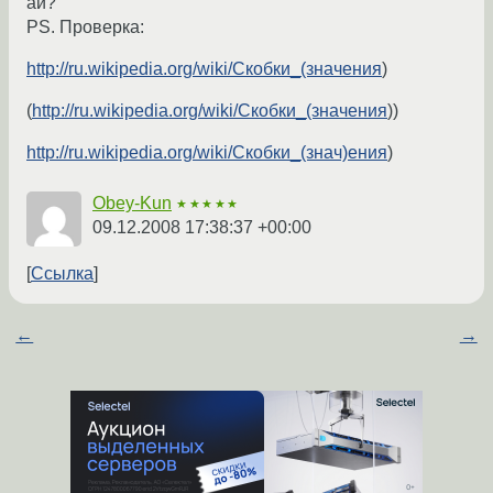
ай?
PS. Проверка:
http://ru.wikipedia.org/wiki/Скобки_(значения
)
(
http://ru.wikipedia.org/wiki/Скобки_(значения
))
http://ru.wikipedia.org/wiki/Скобки_(знач)ения
)
Obey-Kun
★★★★★
09.12.2008 17:38:37 +00:00
Ссылка
←
→