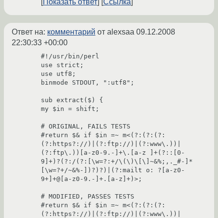
Показать ответ
Ссылка
Ответ на:
комментарий
от alexsaa
09.12.2008
22:30:33 +00:00
#!/usr/bin/perl

use strict;

use utf8;

binmode STDOUT, ":utf8";

sub extract($) {

my $in = shift;

# ORIGINAL, FAILS TESTS

#return $& if $in =~ m<(?:(?:(?:
(?:https?://)|(?:ftp://)|(?:www\.))|
(?:ftp\.))[a-z0-9.-]+\.[a-z ]+(?::[0-
9]+)?(?:/(?:[\w=?:+/\(\)\[\]~&%;,._#-]*
[\w=?+/~&%-])?)?)|(?:mailt o: ?[a-z0-
9+]+@[a-z0-9.-]+.[a-z]+)>;

# MODIFIED, PASSES TESTS

#return $& if $in =~ m<(?:(?:(?:
(?:https?://)|(?:ftp://)|(?:www\.))|