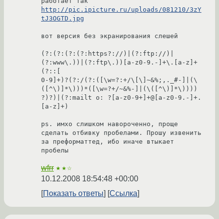
работает так 
http://pic.ipicture.ru/uploads/081210/3zY
tJ3OGTD.jpg
вот версия без экранирования слешей

(?:(?:(?:(?:https?://)|(?:ftp://)|
(?:www\.))|(?:ftp\.))[a-z0-9.-]+\.[a-z]+
(?::[

0-9]+)?(?:/(?:([\w=?:+/\[\]~&%;,._#-]|(\
([^\)]*\)))*([\w=?+/~&%-]|(\([^\)]*\))))

?)?)|(?:mailt o: ?[a-z0-9+]+@[a-z0-9.-]+.
[a-z]+)

ps. имхо слишком навороченно, проще 
сделать отбивку пробелами. Прошу извенить 
за преформаттед, ибо иначе втыкает 
пробелы
wfrr
★★☆
10.12.2008 18:54:48 +00:00
Показать ответы
Ссылка