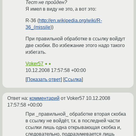
Тест не пройден?
Я имел в виду не это, а вот это:
R-36 (
http://en.wikipedia.org/wiki/R-
36_(missile
))
При правильной обработке в ссылку войдут
две скобки. Во избежание этого надо такого
избегать.
Voker57
★★
10.12.2008 17:57:58 +00:00
Показать ответ
Ссылка
Ответ на:
комментарий
от Voker57
10.12.2008
17:57:58 +00:00
При _правильной_ обработке вторая скобка
в ссылку не войдёт, т.к. в последней части
ссылки лишь одна открывающая скобка и,
следовательно, подразумевается лишь