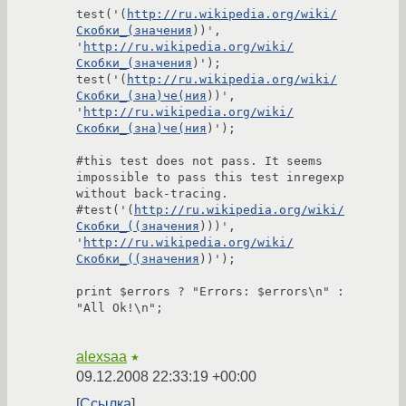
test('(
http://ru.wikipedia.org/wiki/
Скобки_(значения
))', 
'
http://ru.wikipedia.org/wiki/
Скобки_(значения
)');

test('(
http://ru.wikipedia.org/wiki/
Скобки_(зна)че(ния
))', 
'
http://ru.wikipedia.org/wiki/
Скобки_(зна)че(ния
)');

#this test does not pass. It seems 
impossible to pass this test inregexp 
without back-tracing.

#test('(
http://ru.wikipedia.org/wiki/
Скобки_((значения
)))', 
'
http://ru.wikipedia.org/wiki/
Скобки_((значения
))');

print $errors ? "Errors: $errors\n" : 
"All Ok!\n";

alexsaa
★
09.12.2008 22:33:19 +00:00
Ссылка