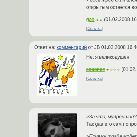
открытым остаётся воп
gaa
(
01.02.2008 16
★★
Ссылка
Ответ на:
комментарий
от JB
01.02.2008 16:4
Не, я великодушен!
sabonez
(
01.02
★☆☆☆
Ссылка
>За что, мудрейший?
Так gaa его сам попрос
>Почему тогда модер