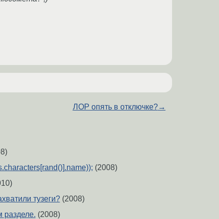
ЛОР опять в отключке?
→
8)
.characters[rand()].name));
(2008)
10)
ахватили тузеги?
(2008)
м разделе.
(2008)