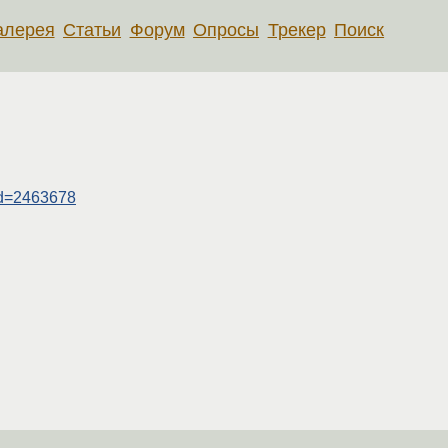
алерея
Статьи
Форум
Опросы
Трекер
Поиск
id=2463678