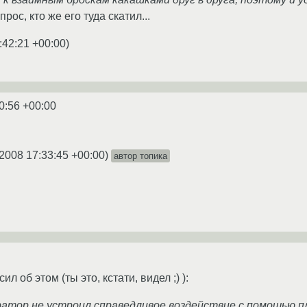
рос, кто же его туда скатил...
:42:21 +00:00
)
0:56 +00:00
.2008 17:33:45 +00:00
)
автор топика
ил об этом (ты это, кстати, видел ;) ):
атор не устроил справедливое воздействие с помошью п