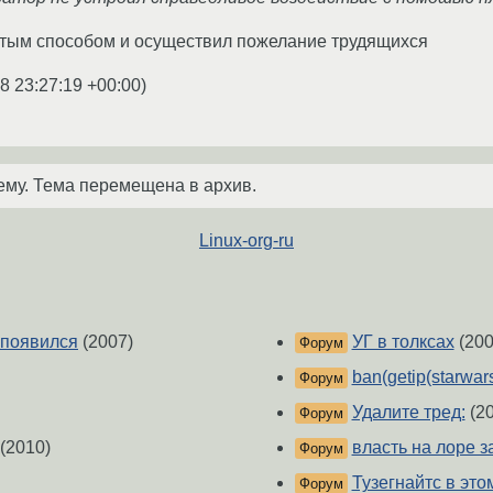
стым способом и осуществил пожелание трудящихся
8 23:27:19 +00:00
)
ему. Тема перемещена в архив.
Linux-org-ru
 появился
(2007)
УГ в толксах
(200
Форум
ban(getip(starwars
Форум
Удалите тред:
(20
Форум
(2010)
власть на лоре з
Форум
Тузегнайтс в это
Форум