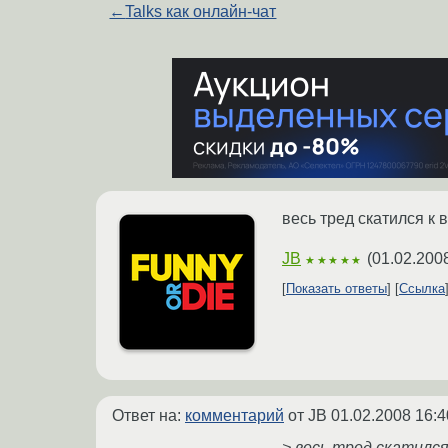
←
Talks как онлайн-чат
весь тред скатился к
JB
(
01.02.200
★★★★★
Показать ответы
Ссылка
Ответ на:
комментарий
от JB
01.02.2008 16:4
> весь тред скатился