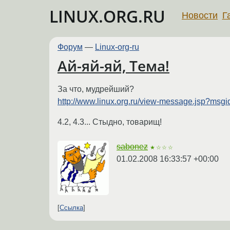
LINUX.ORG.RU
Новости
Г
Форум
—
Linux-org-ru
Ай-яй-яй, Тема!
За что, мудрейший?
http://www.linux.org.ru/view-message.jsp?msg
4.2, 4.3... Стыдно, товарищ!
sabonez
★☆☆☆
01.02.2008 16:33:57 +00:00
Ссылка