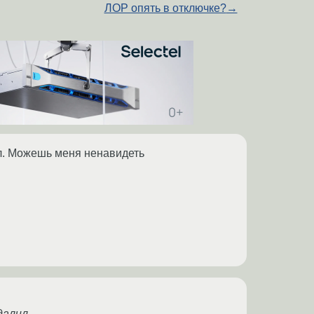
ЛОР опять в отключке?
→
ил. Можешь меня ненавидеть
далил.