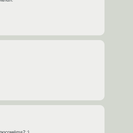
люсомёта? ;)