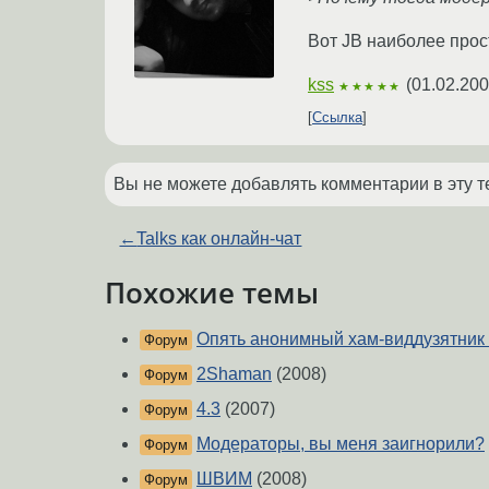
Вот JB наиболее про
kss
(
01.02.200
★★★★★
Ссылка
Вы не можете добавлять комментарии в эту т
←
Talks как онлайн-чат
Похожие темы
Опять анонимный хам-виддузятник
Форум
2Shaman
(2008)
Форум
4.3
(2007)
Форум
Модераторы, вы меня заигнорили?
Форум
ШВИМ
(2008)
Форум