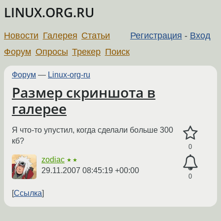
LINUX.ORG.RU
Новости
Галерея
Статьи
Регистрация
-
Вход
Форум
Опросы
Трекер
Поиск
Форум
—
Linux-org-ru
Размер скриншота в
галерее
Я что-то упустил, когда сделали больше 300
кб?
0
zodiac
★★
29.11.2007 08:45:19 +00:00
0
Ссылка
←
→