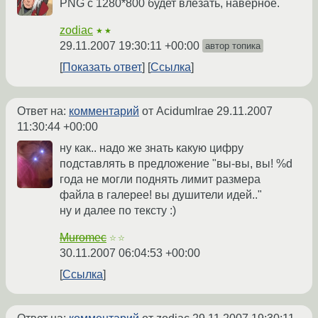
PNG c 1280*800 будет влезать, наверное.
zodiac
★★
29.11.2007 19:30:11 +00:00
автор топика
Показать ответ
Ссылка
Ответ на:
комментарий
от AcidumIrae
29.11.2007
11:30:44 +00:00
ну как.. надо же знать какую цифру
подставлять в предложение "вы-вы, вы! %d
года не могли поднять лимит размера
файла в галерее! вы душители идей.."
ну и далее по тексту :)
Muromec
☆☆
30.11.2007 06:04:53 +00:00
Ссылка