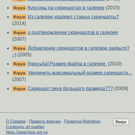
Курсоры на скриншотах в галерее
(2015)
Форум
Из галереи удаляют старые скриншоты?
Форум
(2014)
о подтверждении скриншотов в галерее
Форум
(2007)
Добавление скриншотов в галерею закрыто?
Форум
:-)
(2005)
[просьба] Размер файла в галерее.
(2010)
Форум
Увеличить максимальный размер скриншота...
Форум
(2007)
Скриншот окна большого размера???
(2009)
Форум
О Сервере
-
Правила форума
-
Разметка Markdown
Вверх
Сообщить об ошибке
https://www.linux.org.ru/